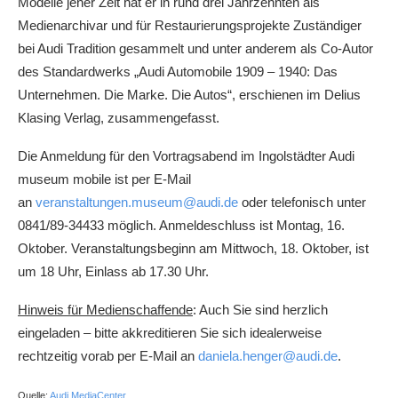
Modelle jener Zeit hat er in rund drei Jahrzehnten als
Medienarchivar und für Restaurierungsprojekte Zuständiger
bei Audi Tradition gesammelt und unter anderem als Co-Autor
des Standardwerks „Audi Automobile 1909 – 1940: Das
Unternehmen. Die Marke. Die Autos“, erschienen im Delius
Klasing Verlag, zusammengefasst.
Die Anmeldung für den Vortragsabend im Ingolstädter Audi
museum mobile ist per E-Mail
an
veranstaltungen.museum@audi.de
oder telefonisch unter
0841/89-34433 möglich. Anmeldeschluss ist Montag, 16.
Oktober. Veranstaltungsbeginn am Mittwoch, 18. Oktober, ist
um 18 Uhr, Einlass ab 17.30 Uhr.
Hinweis für Medienschaffende
: Auch Sie sind herzlich
eingeladen – bitte akkreditieren Sie sich idealerweise
rechtzeitig vorab per E-Mail an
daniela.henger@audi.de
.
Quelle:
Audi MediaCenter