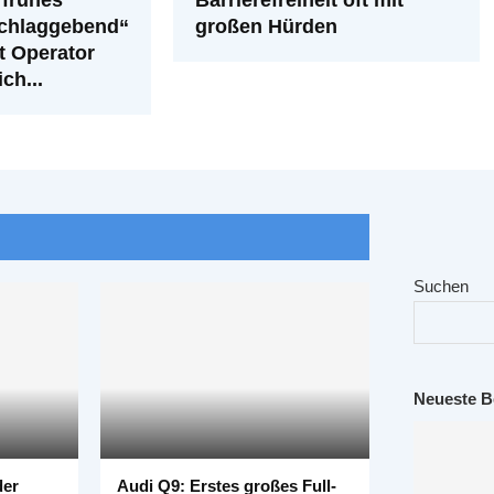
chlaggebend“
großen Hürden
t Operator
ch...
Suchen
Neueste B
der
Audi Q9: Erstes großes Full-