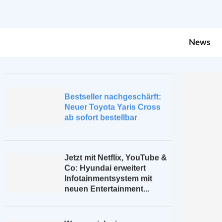
Citroën Ami[for]All:
Kompakte Elektromobilität
News
für Menschen mit
eingeschränkter Mobilität
Bestseller nachgeschärft:
Neuer Toyota Yaris Cross
ab sofort bestellbar
Jetzt mit Netflix, YouTube &
Co: Hyundai erweitert
Infotainmentsystem mit
neuen Entertainment...