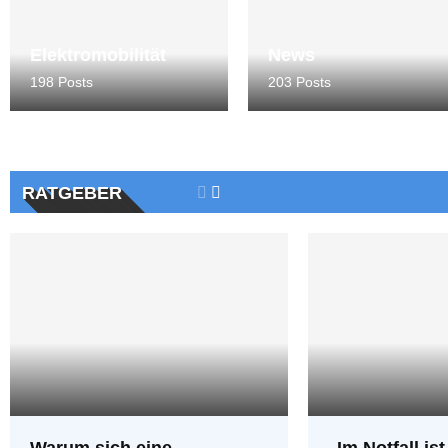
verfügbare Fahrzeuge
Elektromobilität
News
198 Posts
203 Posts
Ford und Geely Auto
schließen sich in Europa
zusammen, um in Spanien...
RATGEBER
Warum sich eine
„Im Notfall is