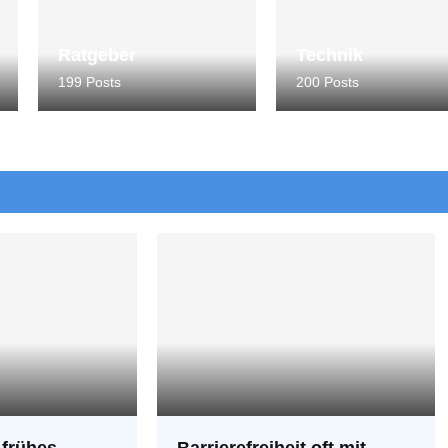
Ratgeber
Technik
199 Posts
200 Posts
t frühes
Barrierefreiheit oft mit