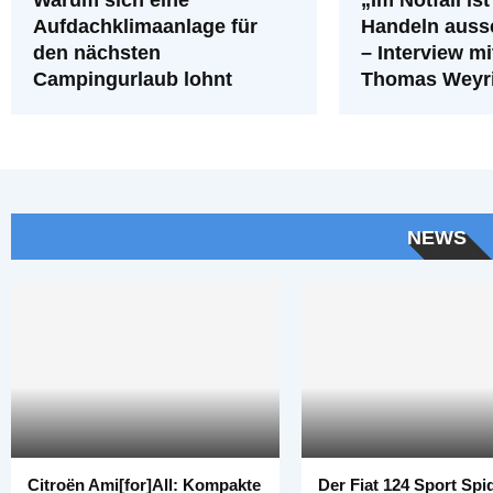
Aufdachklimaanlage für
Handeln auss
den nächsten
– Interview mi
Campingurlaub lohnt
Thomas Weyri
NEWS
Citroën Ami[for]All: Kompakte
Der Fiat 124 Sport Spi