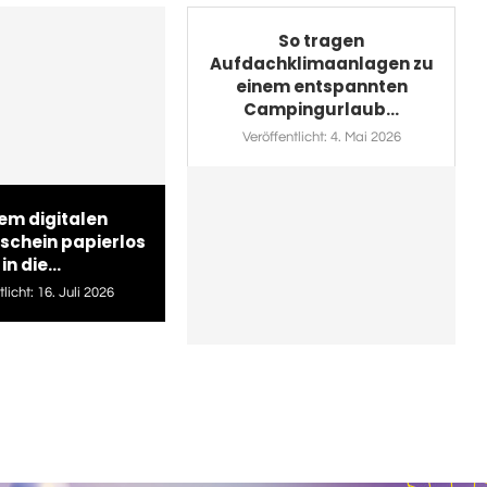
So tragen
Aufdachklimaanlagen zu
einem entspannten
Campingurlaub...
Veröffentlicht:
4. Mai 2026
em digitalen
schein papierlos
in die...
licht:
16. Juli 2026