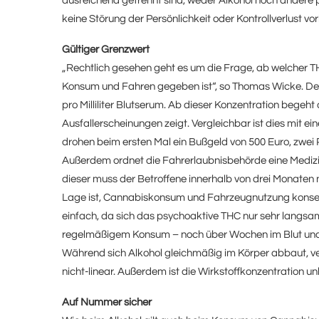
ausreichend getrennt sind, weder Alkohol noch andere 
keine Störung der Persönlichkeit oder Kontrollverlust vor
Gültiger Grenzwert
„Rechtlich gesehen geht es um die Frage, ab welcher 
Konsum und Fahren gegeben ist“, so Thomas Wicke. De
pro Milliliter Blutserum. Ab dieser Konzentration begeh
Ausfallerscheinungen zeigt. Vergleichbar ist dies mit eine
drohen beim ersten Mal ein Bußgeld von 500 Euro, zwei 
Außerdem ordnet die Fahrerlaubnisbehörde eine Mediz
dieser muss der Betroffene innerhalb von drei Monaten 
Lage ist, Cannabiskonsum und Fahrzeugnutzung konsequ
einfach, da sich das psychoaktive THC nur sehr langs
regelmäßigem Konsum – noch über Wochen im Blut und ü
Während sich Alkohol gleichmäßig im Körper abbaut, v
nicht-linear. Außerdem ist die Wirkstoffkonzentration un
Auf Nummer sicher