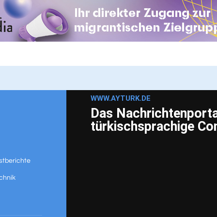
WWW.AYTURK.DE
Das Nachrichtenportal
türkischsprachige C
stberichte
chnik