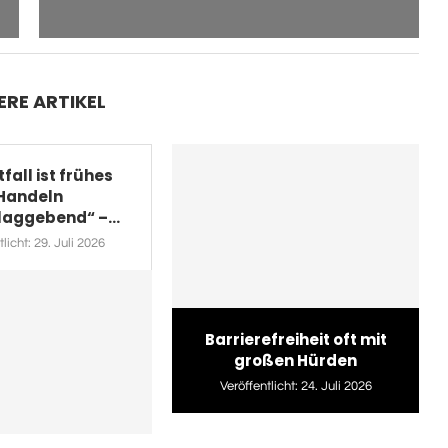
ERE ARTIKEL
fall ist frühes
Handeln
aggebend“ –...
licht:
29. Juli 2026
Barrierefreiheit oft mit
großen Hürden
Veröffentlicht:
24. Juli 2026