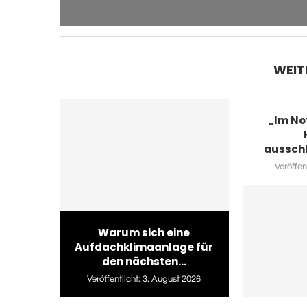
WEIT
„Im Not
ausschl
Veröffent
Warum sich eine
Aufdachklimaanlage für
den nächsten...
Veröffentlicht:
3. August 2026