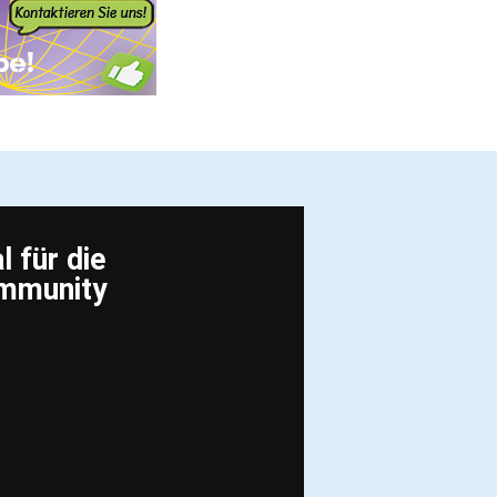
 für die
ommunity