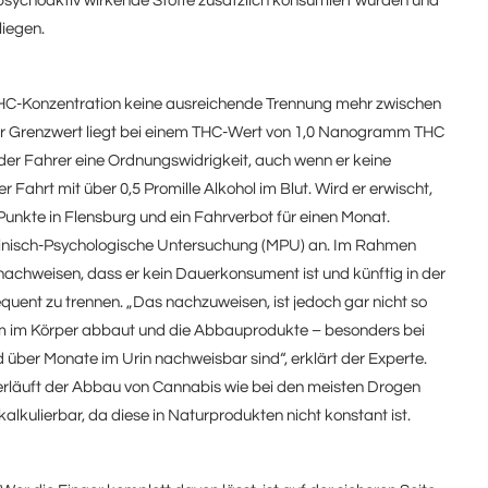
psychoaktiv wirkende Stoffe zusätzlich konsumiert wurden und
liegen.
THC-Konzentration keine ausreichende Trennung mehr zwischen
r Grenzwert liegt bei einem THC-Wert von 1,0 Nanogramm THC
t der Fahrer eine Ordnungswidrigkeit, auch wenn er keine
r Fahrt mit über 0,5 Promille Alkohol im Blut. Wird er erwischt,
Punkte in Flensburg und ein Fahrverbot für einen Monat.
inisch-Psychologische Untersuchung (MPU) an. Im Rahmen
nachweisen, dass er kein Dauerkonsument ist und künftig in der
ent zu trennen. „Das nachzuweisen, ist jedoch gar nicht so
am im Körper abbaut und die Abbauprodukte – besonders bei
ber Monate im Urin nachweisbar sind“, erklärt der Experte.
erläuft der Abbau von Cannabis wie bei den meisten Drogen
kalkulierbar, da diese in Naturprodukten nicht konstant ist.