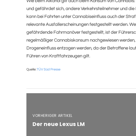
Wie beim Alkohol gilt auch beim Konsum von Cannabis: We
und gefährdet sich, andere Verkehrsteilnehmer und di
kann bei Fahrten unter Cannabiseinfluss auch der Straf
relevante Ausfallerscheinungen festgestellt werden. Wer
gefährdende Fahrmanöver festgestellt, ist der Führersc
regelmäßiger Cannabiskonsum nachgewiesen werden, ka
Drogeneinfluss entzogen werden, da der Betroffene la
Führen von Kraftfahrzeugen gilt.
Quelle:
TÜV Süd Presse
VORHERIGER ARTIKEL
Der neue Lexus LM