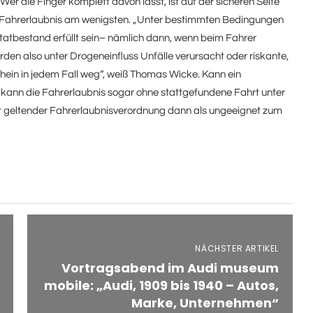
r die Finger komplett davon lässt, ist auf der sicheren Seite
e Fahrerlaubnis am wenigsten. „Unter bestimmten Bedingungen
tatbestand erfüllt sein– nämlich dann, wenn beim Fahrer
den also unter Drogeneinfluss Unfälle verursacht oder riskante,
hein in jedem Fall weg“, weiß Thomas Wicke. Kann ein
nn die Fahrerlaubnis sogar ohne stattgefundene Fahrt unter
ut geltender Fahrerlaubnisverordnung dann als ungeeignet zum
NÄCHSTER ARTIKEL
Vortragsabend im Audi museum
mobile: „Audi, 1909 bis 1940 – Autos,
Marke, Unternehmen“