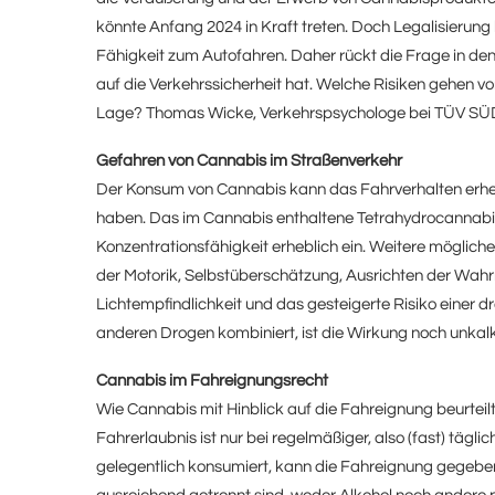
könnte Anfang 2024 in Kraft treten. Doch Legalisierung 
Fähigkeit zum Autofahren. Daher rückt die Frage in de
auf die Verkehrssicherheit hat. Welche Risiken gehen v
Lage? Thomas Wicke, Verkehrspsychologe bei TÜV SÜD 
Gefahren von Cannabis im Straßenverkehr
Der Konsum von Cannabis kann das Fahrverhalten erheb
haben. Das im Cannabis enthaltene Tetrahydrocannabin
Konzentrationsfähigkeit erheblich ein. Weitere möglic
der Motorik, Selbstüberschätzung, Ausrichten der Wahr
Lichtempfindlichkeit und das gesteigerte Risiko einer 
anderen Drogen kombiniert, ist die Wirkung noch unkalk
Cannabis im Fahreignungsrecht
Wie Cannabis mit Hinblick auf die Fahreignung beurtei
Fahrerlaubnis ist nur bei regelmäßiger, also (fast) täg
gelegentlich konsumiert, kann die Fahreignung gegeben