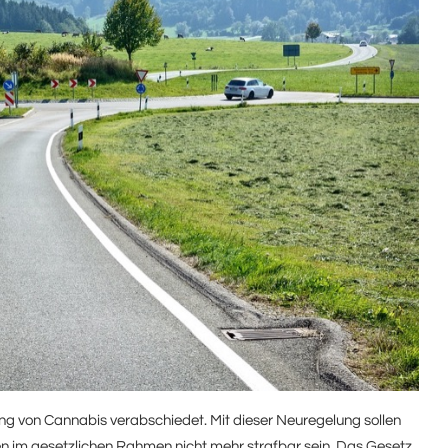
ung von Cannabis verabschiedet. Mit dieser Neuregelung sollen
 im gesetzlichen Rahmen nicht mehr strafbar sein. Das Gesetz