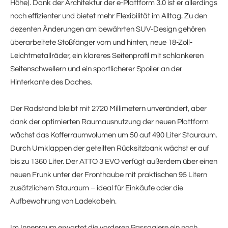
Höhe). Dank der Architektur der e-Plattform 3.0 ist er allerdings
noch effizienter und bietet mehr Flexibilität im Alltag. Zu den
dezenten Änderungen am bewährten SUV-Design gehören
überarbeitete Stoßfänger vorn und hinten, neue 18-Zoll-
Leichtmetallräder, ein klareres Seitenprofil mit schlankeren
Seitenschwellern und ein sportlicherer Spoiler an der
Hinterkante des Daches.
Der Radstand bleibt mit 2720 Millimetern unverändert, aber
dank der optimierten Raumausnutzung der neuen Plattform
wächst das Kofferraumvolumen um 50 auf 490 Liter Stauraum.
Durch Umklappen der geteilten Rücksitzbank wächst er auf
bis zu 1360 Liter. Der ATTO 3 EVO verfügt außerdem über einen
neuen Frunk unter der Fronthaube mit praktischen 95 Litern
zusätzlichem Stauraum – ideal für Einkäufe oder die
Aufbewahrung von Ladekabeln.
Im Innenraum erwartet die vorderen Passagiere ein noch