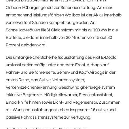
beträgt bis zu 343 Kilometer (WLTP-Zyklus). Ein 11-kW-
Onboard-Charger gehört zur Serienausstattung. An einer
entsprechend leistungsfähigen Wallbox ist der Akku innerhalb
von etwa fünf Stunden komplett aufgeladen. An
Schnellladesäulen fließt Gleichstrom mit bis zu 100 kW in die
Batterie, die dann innerhalb von 30 Minuten von 15 auf 80
Prozent geladen wird.
Die umfangreiche Sicherheitsausstattung des Fiat E-Doblò
umfasst serienmäßig unter anderem Front-Airbags auf
Fahrer- und Beifahrerseite, Seiten- und Kopf-Airbags in der
ersten Reihe, das Aktive Notbremssystem,
Verkehrszeichenerkennung, Geschwindigkeitsregelsystem
inklusive Begrenzer, Müdigkeitswarner, Fernlichtassistent,
Einparkhilfe hinten sowie Licht- und Regensensor. Zusammen
mit Wunschausstattungen stehen insgesamt 16 aktive und
passive Fahrassistenzsysteme zur Verfügung.