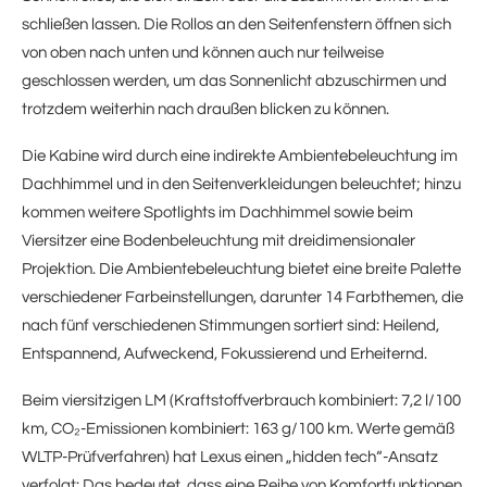
schließen lassen. Die Rollos an den Seitenfenstern öffnen sich
von oben nach unten und können auch nur teilweise
geschlossen werden, um das Sonnenlicht abzuschirmen und
trotzdem weiterhin nach draußen blicken zu können.
Die Kabine wird durch eine indirekte Ambientebeleuchtung im
Dachhimmel und in den Seitenverkleidungen beleuchtet; hinzu
kommen weitere Spotlights im Dachhimmel sowie beim
Viersitzer eine Bodenbeleuchtung mit dreidimensionaler
Projektion. Die Ambientebeleuchtung bietet eine breite Palette
verschiedener Farbeinstellungen, darunter 14 Farbthemen, die
nach fünf verschiedenen Stimmungen sortiert sind: Heilend,
Entspannend, Aufweckend, Fokussierend und Erheiternd.
Beim viersitzigen LM (Kraftstoffverbrauch kombiniert: 7,2 l/100
km, CO₂-Emissionen kombiniert: 163 g/100 km. Werte gemäß
WLTP-Prüfverfahren) hat Lexus einen „hidden tech“-Ansatz
verfolgt: Das bedeutet, dass eine Reihe von Komfortfunktionen