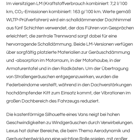
Im viersitzigen LM (Kraftstoffverbrauch kombiniert: 7,2 l/100
km, CO₂-Emissionen kombiniert: 163 g/100 km. Werte gemäß
WLTP-Prüfverfahren) wird ein schalldämmender Dachhimmel
aus fünf Schichten verwendet, der das Führen von Gesprächen
erleichtert; die zentrale Trennwand sorgt dabei für eine
hervorragende Schalldämmung. Beide LM-Versionen verfügen
über sorgfältig platzierte Materialien zur Geräuschdämmung
und -absorption im Motorraum, in der Motorhaube, in der
Armaturentafel und in den Radkästen. Um der Übertragung
von Straßengeräuschen entgegenzuwirken, wurden die
Federbeindome versteift, während in den Dachverstärkungen
hochdämpfender Kitt zum Einsatz kommt, der Vibrationen im
großen Dachbereich des Fahrzeugs reduziert.
Die kastenförmige Silhouette eines Vans neigt bei hohen
Geschwindigkeiten zu Windgeräuschen durch Verwirbelungen.
Lexus hat daher Bereiche, die beim Thema Aerodynamik und
Geräuschentwicklung eine wichtige Rolle spielen, mit großer