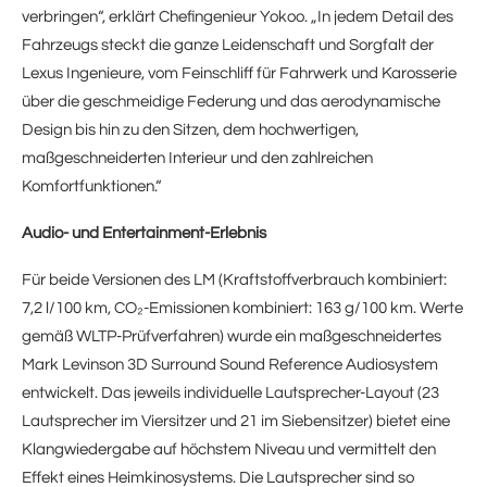
verbringen“, erklärt Chefingenieur Yokoo. „In jedem Detail des
Fahrzeugs steckt die ganze Leidenschaft und Sorgfalt der
Lexus Ingenieure, vom Feinschliff für Fahrwerk und Karosserie
über die geschmeidige Federung und das aerodynamische
Design bis hin zu den Sitzen, dem hochwertigen,
maßgeschneiderten Interieur und den zahlreichen
Komfortfunktionen.“
Audio- und Entertainment-Erlebnis
Für beide Versionen des LM (Kraftstoffverbrauch kombiniert:
7,2 l/100 km, CO₂-Emissionen kombiniert: 163 g/100 km. Werte
gemäß WLTP-Prüfverfahren) wurde ein maßgeschneidertes
Mark Levinson 3D Surround Sound Reference Audiosystem
entwickelt. Das jeweils individuelle Lautsprecher-Layout (23
Lautsprecher im Viersitzer und 21 im Siebensitzer) bietet eine
Klangwiedergabe auf höchstem Niveau und vermittelt den
Effekt eines Heimkinosystems. Die Lautsprecher sind so