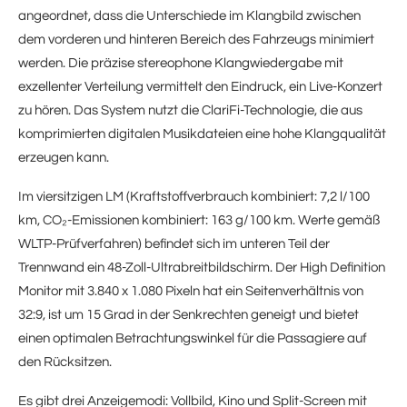
angeordnet, dass die Unterschiede im Klangbild zwischen
dem vorderen und hinteren Bereich des Fahrzeugs minimiert
werden. Die präzise stereophone Klangwiedergabe mit
exzellenter Verteilung vermittelt den Eindruck, ein Live-Konzert
zu hören. Das System nutzt die ClariFi-Technologie, die aus
komprimierten digitalen Musikdateien eine hohe Klangqualität
erzeugen kann.
Im viersitzigen LM (Kraftstoffverbrauch kombiniert: 7,2 l/100
km, CO₂-Emissionen kombiniert: 163 g/100 km. Werte gemäß
WLTP-Prüfverfahren) befindet sich im unteren Teil der
Trennwand ein 48-Zoll-Ultrabreitbildschirm. Der High Definition
Monitor mit 3.840 x 1.080 Pixeln hat ein Seitenverhältnis von
32:9, ist um 15 Grad in der Senkrechten geneigt und bietet
einen optimalen Betrachtungswinkel für die Passagiere auf
den Rücksitzen.
Es gibt drei Anzeigemodi: Vollbild, Kino und Split-Screen mit