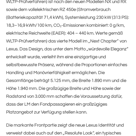
WLTP-Prüfverfahren) ist nach den neuen Modellen NX und RX
sowie dem vollelektrischen RZ 450e (Stromverbrauch
(Batteriekapazität 71,4 kWh), Systemleistung 230 kW (313 PS):
18,3–16,9 kWh/100 km, CO₂-Emissionen kombiniert: 0 g/km,
elektrische Reichweite (EAER): 404 – 440 km. Werte gemäß
WLTP-Prüfverfahren) das vierte Modell im „Next Chapter“ von
Lexus. Das Design, das unter dem Motto „würdevolle Eleganz“
entwickelt wurde, verleiht ihm eine einzigartige und
selbstbewusste Präsenz, während die Proportionen einfaches
Handling und Manövrierfähigkeit ermöglichen. Die
Gesamtlänge beträgt 5.125 mm, die Breite 1.890 mm und die
Höhe 1.940 mm. Die großzügige Breite und Höhe sowie der
Radstand von 3.000 mm schaffen die Voraussetzung dafür,
dass der LM den Fondpassagieren ein großzügiges
Platzangebot zur Verfügung stellen kann.
Die markante Frontpartie zeigt die neue Lexus Identität und
verweist dabei auch auf den „Resolute Look“, ein typisches