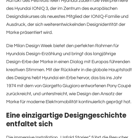
Auftakt des Festivals feiert Hyundai zudem die Weltpremiere
des Hyundai IONIQ 3, der im Zentrum des europäischen
Designdiskurses als neuestes Mitglied der IONIQ-Familie und
Ausdruck, der sich weiterentwickelnden Designidentität der
Marke präsentiert wird.
Die Milan Design Week bietet den perfekten Rahmen für
Hyundais Design-Erzählung und bringt das langjährige
Design-Erbe der Marke in einen Dialog mit Europas führenden
kreativen Stimmen. Mit der Rückkehr in die globale Hauptstadt
des Designs hebt Hyundai ein Erbe hervor, das bis ins Jahr
1974 mit dem von Giorgetto Giugiaro entworfenen Pony Coupé
zurückreicht, und unterstreicht, wie Design den Ansatz der
Marke für moderne Elektromobilität kontinuierlich geprägt hat.
Eine einzigartige Designgeschichte
entfaltet sich
Die immersive Installation „Unfold Stories“ führt die Besucher