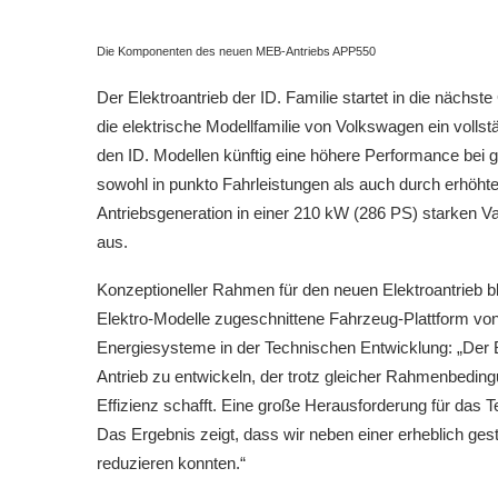
Die Komponenten des neuen MEB-Antriebs APP550
Der Elektroantrieb der ID. Familie startet in die nächs
die elektrische Modellfamilie von Volkswagen ein vollst
den ID. Modellen künftig eine höhere Performance bei gl
sowohl in punkto Fahrleistungen als auch durch erhöhte
Antriebsgeneration in einer 210 kW (286 PS) starken Va
aus.
Konzeptioneller Rahmen für den neuen Elektroantrieb bl
Elektro-Modelle zugeschnittene Fahrzeug-Plattform von
Energiesysteme in der Technischen Entwicklung: „Der B
Antrieb zu entwickeln, der trotz gleicher Rahmenbed
Effizienz schafft. Eine große Herausforderung für da
Das Ergebnis zeigt, dass wir neben einer erheblich ge
reduzieren konnten.“