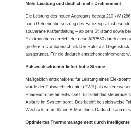
Mehr Leistung und deutlich mehr Drehmoment
Die Leistung des neuen Aggregats beträgt 210 kW (2
nach Getriebeübersetzung des Fahrzeugs. Insbesondere
souveräne Kraftentfaltung – ab dem Stillstand sowie 
Elektroantriebs erreicht der neue APP550 durch einen w
größerem Drahtquerschnitt. Der Rotor als Gegenstück 
ausgerüstet. Für die dadurch entstehendenMomente wurd
Pulswechselrichter liefert hohe Ströme
Maßgeblich entscheidend für Leistung eines Elektroantri
wurde der Pulswechselrichter (PWR) als weitere wesent
Phasenströme hin entwickelt. Er bildet das steuernde „G
Abläufe im System sorgt. Das betrifft beispielsweise 
Wechselstroms für die E-Maschine. Dadurch kann diese, 
Optimiertes Thermomanagement durch intelligente