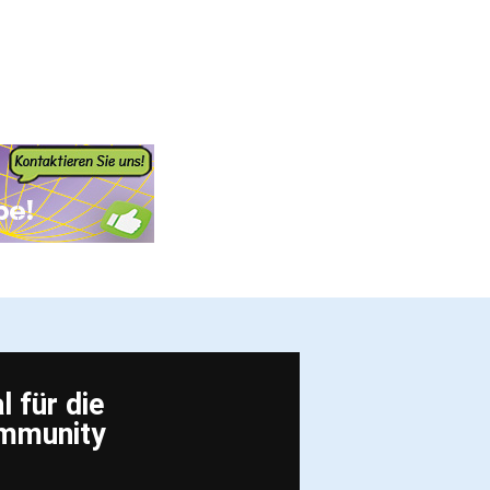
 für die
ommunity