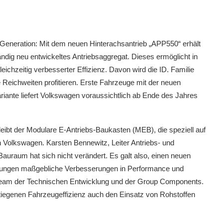
te Generation: Mit dem neuen Hinterachsantrieb „APP550“ erhält
ändig neu entwickeltes Antriebsaggregat. Dieses ermöglicht in
eichzeitig verbesserter Effizienz. Davon wird die ID. Familie
 Reichweiten profitieren. Erste Fahrzeuge mit der neuen
riante liefert Volkswagen voraussichtlich ab Ende des Jahres
eibt der Modulare E-Antriebs-Baukasten (MEB), die speziell auf
 Volkswagen. Karsten Bennewitz, Leiter Antriebs- und
auraum hat sich nicht verändert. Es galt also, einen neuen
ingungen maßgebliche Verbesserungen in Performance und
s Team der Technischen Entwicklung und der Group Components.
stiegenen Fahrzeugeffizienz auch den Einsatz von Rohstoffen