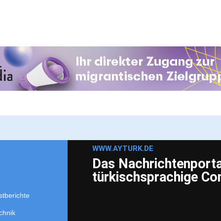
WWW.AYTURK.DE
Das Nachrichtenportal
türkischsprachige C
stberichte
chnik