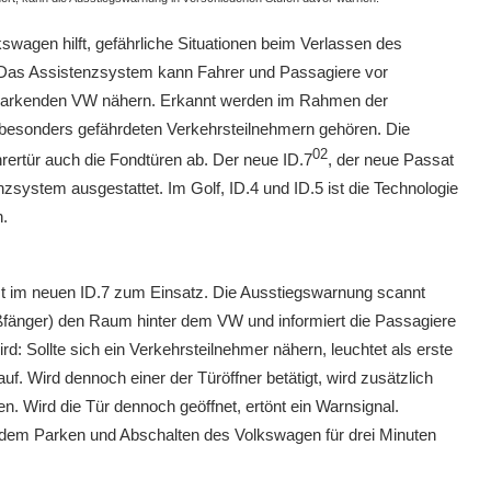
wagen hilft, gefährliche Situationen beim Verlassen des
 Das Assistenzsystem kann Fahrer und Passagiere vor
m parkenden VW nähern. Erkannt werden im Rahmen der
 besonders gefährdeten Verkehrsteilnehmern gehören. Die
02
rertür auch die Fondtüren ab. Der neue ID.7
, der neue Passat
system ausgestattet. Im Golf, ID.4 und ID.5 ist die Technologie
h.
 im neuen ID.7 zum Einsatz. Die Ausstiegswarnung scannt
ßfänger) den Raum hinter dem VW und informiert die Passagiere
ird: Sollte sich ein Verkehrsteilnehmer nähern, leuchtet als erste
f. Wird dennoch einer der Türöffner betätigt, wird zusätzlich
en. Wird die Tür dennoch geöffnet, ertönt ein Warnsignal.
 dem Parken und Abschalten des Volkswagen für drei Minuten