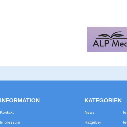
INFORMATION
KATEGORIEN
Kontakt
News
Te
Impressum
Ratgeber
Te