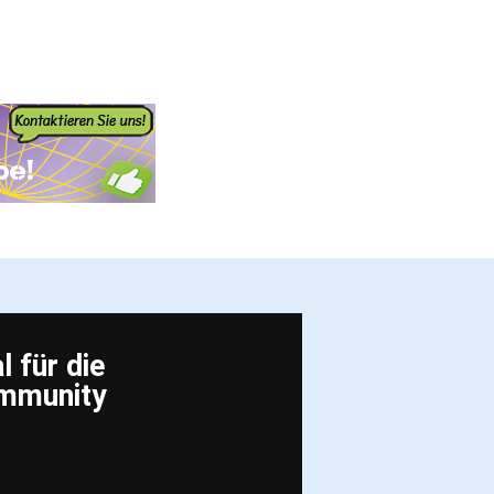
 für die
ommunity