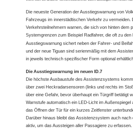
Die neueste Generation der Ausstiegswarnung von Volks
Fahrzeugs im innerstädtischen Verkehr zu vermeiden.
Verkehrsteilnehmern warnen, die sich von hinten de
Systemgrenzen zum Beispiel Radfahrer, die oft zu den
Ausstiegswarnung sichert neben der Fahrer- und Beifah
und der neue Tiguan sind serienmäßig mit dem Assistenz
in jeweils technisch spezifischer Form optional erhältlic
Die Ausstiegswarnung im neuen ID.7
Die höchste Ausbaustufe des Assistenzsystems kommt
über zwei Heckradarsensoren (links und rechts im Sto
über eine Gefahr, bevor überhaupt ein Türgriff betätigt w
Warnstufe automatisch ein LED-Licht im Außenspiegel au
das Öffnen der Tür für ein kurzes Zeitfenster unterbund
Darüber hinaus bleibt das Assistenzsystem auch nach
aktiv, um das Aussteigen aller Passagiere zu erfassen.