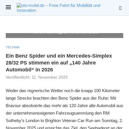
Benz Spider von 1901 und Mercedes-Simplex 28/32 PS von
1904 (rechts) auf dem Rundkurs der Mercedes-Benz World
in Brooklands, Großbritannien. Foto vom 31. Oktober 2025
im Vorfeld des RM Sotheby’s London to Brighton Veteran Car
Run am Sonntag, 2. November 2025
TECHNIK
Ein Benz Spider und ein Mercedes-Simplex
28/32 PS stimmen ein auf „140 Jahre
Automobil“ in 2026
Veröffentlicht:
11. November 2025
Weder das regnerische Wetter noch die knapp 100 Kilometer
lange Strecke brachten den Benz Spider aus der Ruhe: Mit
Bravour absolvierte das mehr als 120 Jahre alte Automobil aus
der unternehmenseigenen Fahrzeugsammlung den RM
Sotheby’s London to Brighton Veteran Car Run am Sonntag, 2.
November 2025 und erreichte das Ziel, den Seebadeort an der