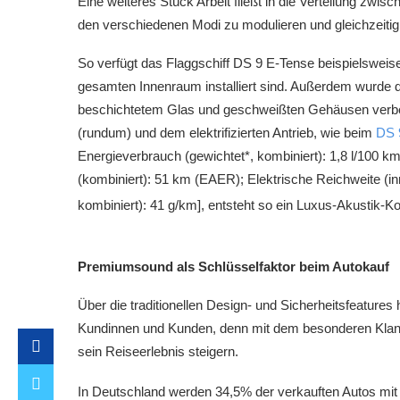
Eine weiteres Stück Arbeit fließt in die Verteilung zw
den verschiedenen Modi zu modulieren und gleichzeitig
So verfügt das Flaggschiff DS 9 E-Tense beispielsweise
gesamten Innenraum installiert sind. Außerdem wurde die
beschichtetem Glas und geschweißten Gehäusen verb
(rundum) und dem elektrifizierten Antrieb, wie beim
DS 
Energieverbrauch (gewichtet*, kombiniert): 1,8 l/100 
(kombiniert): 51 km (EAER); Elektrische Reichweite (i
kombiniert): 41 g/km], entsteht so ein Luxus-Akustik-K
Premiumsound als Schlüsselfaktor beim Autokauf
Über die traditionellen Design- und Sicherheitsfeatures
Kundinnen und Kunden, denn mit dem besonderen Klang
sein Reiseerlebnis steigern.
In Deutschland werden 34,5% der verkauften Autos mi