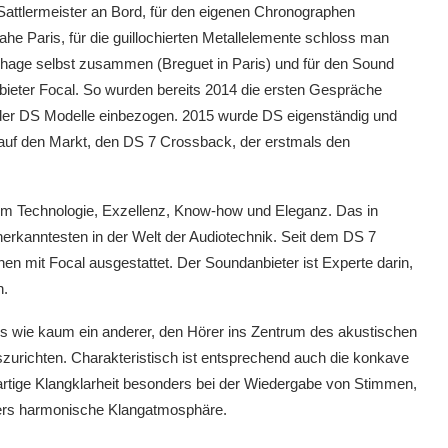
Sattlermeister an Bord, für den eigenen Chronographen
he Paris, für die guillochierten Metallelemente schloss man
ochage selbst zusammen (Breguet in Paris) und für den Sound
bieter Focal. So wurden bereits 2014 die ersten Gespräche
 der DS Modelle einbezogen. 2015 wurde DS eigenständig und
 auf den Markt, den DS 7 Crossback, der erstmals den
m Technologie, Exzellenz, Know-how und Eleganz. Das in
erkanntesten in der Welt der Audiotechnik. Seit dem DS 7
n mit Focal ausgestattet. Der Soundanbieter ist Experte darin,
n.
t es wie kaum ein anderer, den Hörer ins Zentrum des akustischen
uszurichten. Charakteristisch ist entsprechend auch die konkave
gartige Klangklarheit besonders bei der Wiedergabe von Stimmen,
ders harmonische Klangatmosphäre.