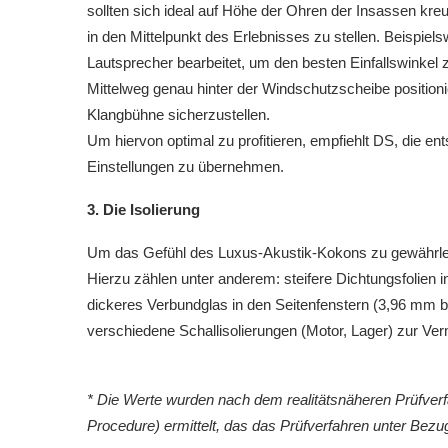
sollten sich ideal auf Höhe der Ohren der Insassen k
in den Mittelpunkt des Erlebnisses zu stellen. Beispie
Lautsprecher bearbeitet, um den besten Einfallswinkel 
Mittelweg genau hinter der Windschutzscheibe positionie
Klangbühne sicherzustellen.
Um hiervon optimal zu profitieren, empfiehlt DS, die e
Einstellungen zu übernehmen.
3. Die Isolierung
Um das Gefühl des Luxus-Akustik-Kokons zu gewährleist
Hierzu zählen unter anderem: steifere Dichtungsfolie
dickeres Verbundglas in den Seitenfenstern (3,96 mm
verschiedene Schallisolierungen (Motor, Lager) zur V
* Die Werte wurden nach dem realitätsnäheren Prüfver
Procedure) ermittelt, das das Prüfverfahren unter Be