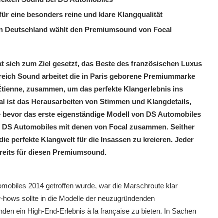
r eine besonders reine und klare Klangqualität
 in Deutschland wählt den Premiumsound von Focal
 sich zum Ziel gesetzt, das Beste des französischen Luxus
reich Sound arbeitet die in Paris geborene Premiummarke
-Étienne, zusammen, um das perfekte Klangerlebnis ins
al ist das Herausarbeiten von Stimmen und Klangdetails,
re bevor das erste eigenständige Modell von DS Automobiles
on DS Automobiles mit denen von Focal zusammen. Seither
ie perfekte Klangwelt für die Insassen zu kreieren. Jeder
ereits für diesen Premiumsound.
omobiles 2014 getroffen wurde, war die Marschroute klar
-hows sollte in die Modelle der neuzugründenden
en ein High-End-Erlebnis à la française zu bieten. In Sachen