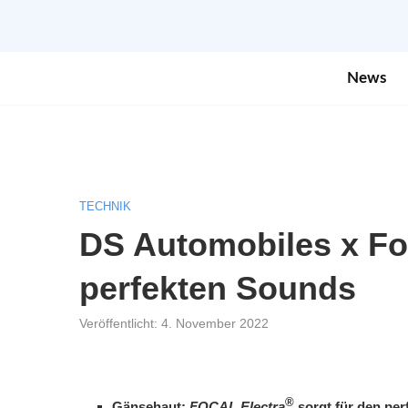
News
TECHNIK
DS Automobiles x Fo
perfekten Sounds
Veröffentlicht:
4. November 2022
®
Gänsehaut:
FOCAL Electra
sorgt
für den per