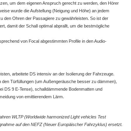
reuzen, um dem eigenen Anspruch gerecht zu werden, den Hörer
lsweise wurde die Aufstellung (Neigung und Höhe) an jedem
zu den Ohren der Passagiere zu gewährleisten. So ist der
rt, damit der Schall optimal abprallt, um die bestmögliche
ntsprechend von Focal abgestimmten Profile in den Audio-
en, arbeitete DS intensiv an der Isolierung der Fahrzeuge.
n in den Türfüllungen (um Außengeräusche besser zu dämmen),
 bei DS 9 E-Tense), schalldämmende Bodenmatten und
ermeidung von emittierendem Lärm.
fahren WLTP (Worldwide harmonized Light vehicles Test
zugnahme auf den NEFZ (Neuer Europäischer Fahrzyklus) ersetzt.