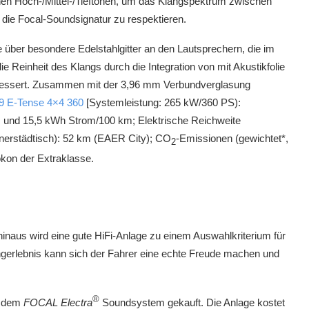
ischen Hoch-/Mittel-/Tieftönen, um das Klangspektrum zwischen
 die Focal-Soundsignatur zu respektieren.
 über besondere Edelstahlgitter an den Lautsprechern, die im
 Reinheit des Klangs durch die Integration von mit Akustikfolie
essert. Zusammen mit der 3,96 mm Verbundverglasung
9 E-Tense 4×4 360
[Systemleistung: 265 kW/360 PS):
km und 15,5 kWh Strom/100 km; Elektrische Reichweite
nnerstädtisch): 52 km (EAER City); CO
-Emissionen (gewichtet*,
2
okon der Extraklasse.
 hinaus wird eine gute HiFi-Anlage zu einem Auswahlkriterium für
erlebnis kann sich der Fahrer eine echte Freude machen und
®
t dem
FOCAL Electra
Soundsystem gekauft. Die Anlage kostet