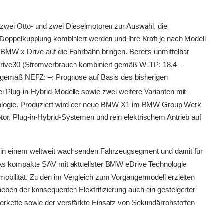
zwei Otto- und zwei Dieselmotoren zur Auswahl, die
Doppelkupplung kombiniert werden und ihre Kraft je nach Modell
eb BMW x Drive auf die Fahrbahn bringen. Bereits unmittelbar
xDrive30 (Stromverbrauch kombiniert gemäß WLTP: 18,4 –
 gemäß NEFZ: –; Prognose auf Basis des bisherigen
 Plug-in-Hybrid-Modelle sowie zwei weitere Varianten mit
hnologie. Produziert wird der neue BMW X1 im BMW Group Werk
r, Plug-in-Hybrid-Systemen und rein elektrischem Antrieb auf
e in einem weltweit wachsenden Fahrzeugsegment und damit für
 das kompakte SAV mit aktuellster BMW eDrive Technologie
omobilität. Zu den im Vergleich zum Vorgängermodell erzielten
neben der konsequenten Elektrifizierung auch ein gesteigerter
ferkette sowie der verstärkte Einsatz von Sekundärrohstoffen