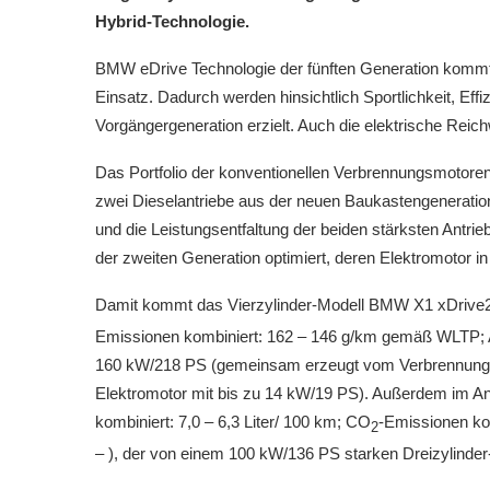
Hybrid-Technologie.
BMW eDrive Technologie der fünften Generation komm
Einsatz. Dadurch werden hinsichtlich Sportlichkeit, Effi
Vorgängergeneration erzielt. Auch die elektrische Reich
Das Portfolio der konventionellen Verbrennungsmotor
zwei Dieselantriebe aus der neuen Baukastengeneratio
und die Leistungsentfaltung der beiden stärksten Antrie
der zweiten Generation optimiert, deren Elektromotor in 
Damit kommt das Vierzylinder-Modell BMW X1 xDrive23i 
Emissionen kombiniert: 162 – 146 g/km gemäß WLTP; 
160 kW/218 PS (gemeinsam erzeugt vom Verbrennungsm
Elektromotor mit bis zu 14 kW/19 PS). Außerdem im An
kombiniert: 7,0 – 6,3 Liter/ 100 km; CO
-Emissionen k
2
– ), der von einem 100 kW/136 PS starken Dreizylinder