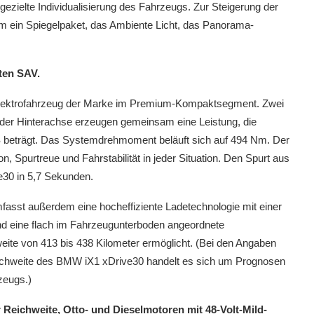
gezielte Individualisierung des Fahrzeugs. Zur Steigerung der
m ein Spiegelpaket, das Ambiente Licht, das Panorama-
ten SAV.
 Elektrofahrzeug der Marke im Premium-Kompaktsegment. Zwei
n der Hinterachse erzeugen gemeinsam eine Leistung, die
S beträgt. Das Systemdrehmoment beläuft sich auf 494 Nm. Der
on, Spurtreue und Fahrstabilität in jeder Situation. Den Spurt aus
e30 in 5,7 Sekunden.
fasst außerdem eine hocheffiziente Ladetechnologie mit einer
nd eine flach im Fahrzeugunterboden angeordnete
eite von 413 bis 438 Kilometer ermöglicht. (Bei den Angaben
ichweite des BMW iX1 xDrive30 handelt es sich um Prognosen
zeugs.)
r Reichweite, Otto- und Dieselmotoren mit 48-Volt-Mild-