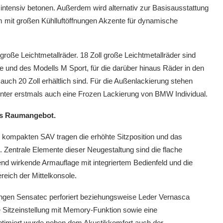
intensiv betonen. Außerdem wird alternativ zur Basisausstattung
 mit großen Kühlluftöffnungen Akzente für dynamische
große Leichtmetallräder. 18 Zoll große Leichtmetallräder sind
 und des Modells M Sport, für die darüber hinaus Räder in den
ch 20 Zoll erhältlich sind. Für die Außenlackierung stehen
unter erstmals auch eine Frozen Lackierung von BMW Individual.
res Raumangebot.
 kompakten SAV tragen die erhöhte Sitzposition und das
Zentrale Elemente dieser Neugestaltung sind die flache
d wirkende Armauflage mit integriertem Bedienfeld und die
reich der Mittelkonsole.
rungen Sensatec perforiert beziehungsweise Leder Vernasca
he Sitzeinstellung mit Memory-Funktion sowie eine
ptimiert wurde neben dem Akustikkomfort auch der