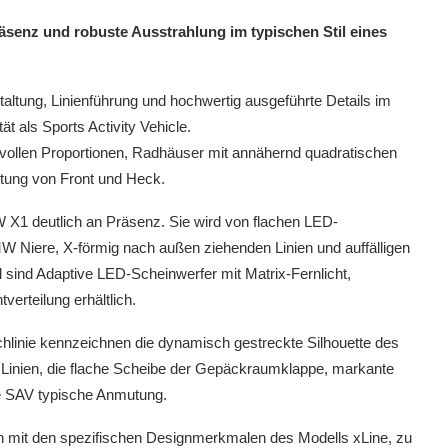
äsenz und robuste Ausstrahlung im typischen Stil eines
staltung, Linienführung und hochwertig ausgeführte Details im
t als Sports Activity Vehicle.
tvollen Proportionen, Radhäuser mit annähernd quadratischen
tung von Front und Heck.
W X1 deutlich an Präsenz. Sie wird von flachen LED-
W Niere, X-förmig nach außen ziehenden Linien und auffälligen
 sind Adaptive LED-Scheinwerfer mit Matrix-Fernlicht,
verteilung erhältlich.
hlinie kennzeichnen die dynamisch gestreckte Silhouette des
Linien, die flache Scheibe der Gepäckraumklappe, markante
ne SAV typische Anmutung.
h mit den spezifischen Designmerkmalen des Modells xLine, zu