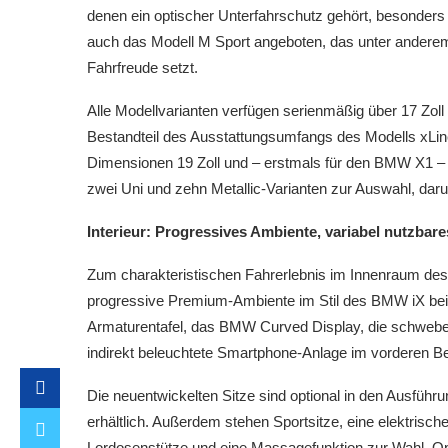
denen ein optischer Unterfahrschutz gehört, besonders 
auch das Modell M Sport angeboten, das unter anderem
Fahrfreude setzt.
Alle Modellvarianten verfügen serienmäßig über 17 Zoll 
Bestandteil des Ausstattungsumfangs des Modells xLine
Dimensionen 19 Zoll und – erstmals für den BMW X1 – au
zwei Uni und zehn Metallic-Varianten zur Auswahl, dar
Interieur: Progressives Ambiente, variabel nutzba
Zum charakteristischen Fahrerlebnis im Innenraum des
progressive Premium-Ambiente im Stil des BMW iX bei. 
Armaturentafel, das BMW Curved Display, die schweben
indirekt beleuchtete Smartphone-Anlage im vorderen Be
Die neuentwickelten Sitze sind optional in den Ausfüh
erhältlich. Außerdem stehen Sportsitze, eine elektrisc
Lordosenstütze und eine Massagefunktion zur Wahl. O