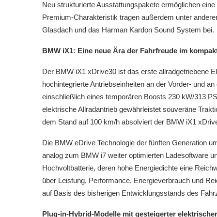
Neu strukturierte Ausstattungspakete ermöglichen eine 
Premium-Charakteristik tragen außerdem unter andere
Glasdach und das Harman Kardon Sound System bei.
BMW iX1: Eine neue Ära der Fahrfreude im kompak
Der BMW iX1 xDrive30 ist das erste allradgetriebene
hochintegrierte Antriebseinheiten an der Vorder- und a
einschließlich eines temporären Boosts 230 kW/313 P
elektrische Allradantrieb gewährleistet souveräne Trakti
dem Stand auf 100 km/h absolviert der BMW iX1 xDriv
Die BMW eDrive Technologie der fünften Generation um
analog zum BMW i7 weiter optimierten Ladesoftware u
Hochvoltbatterie, deren hohe Energiedichte eine Reichw
über Leistung, Performance, Energieverbrauch und Re
auf Basis des bisherigen Entwicklungsstands des Fahr
Plug-in-Hybrid-Modelle mit gesteigerter elektrische