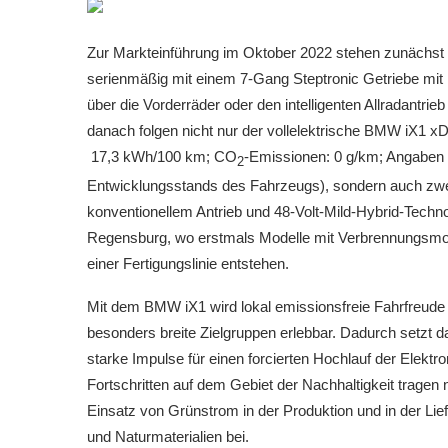
Zur Markteinführung im Oktober 2022 stehen zunächst 
serienmäßig mit einem 7-Gang Steptronic Getriebe mit 
über die Vorderräder oder den intelligenten Allradantri
danach folgen nicht nur der vollelektrische BMW iX1 
17,3 kWh/100 km; CO
-Emissionen: 0 g/km; Angaben
2
Entwicklungsstands des Fahrzeugs), sondern auch zwei
konventionellem Antrieb und 48-Volt-Mild-Hybrid-Tec
Regensburg, wo erstmals Modelle mit Verbrennungsmoto
einer Fertigungslinie entstehen.
Mit dem BMW iX1 wird lokal emissionsfreie Fahrfreud
besonders breite Zielgruppen erlebbar. Dadurch setzt
starke Impulse für einen forcierten Hochlauf der Elektr
Fortschritten auf dem Gebiet der Nachhaltigkeit tragen 
Einsatz von Grünstrom in der Produktion und in der Lie
und Naturmaterialien bei.