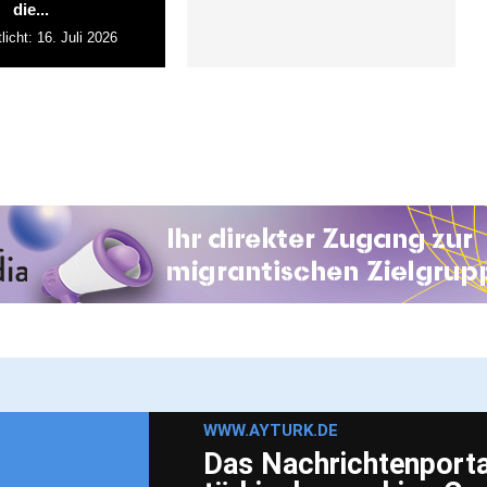
die...
licht:
16. Juli 2026
WWW.AYTURK.DE
Das Nachrichtenportal