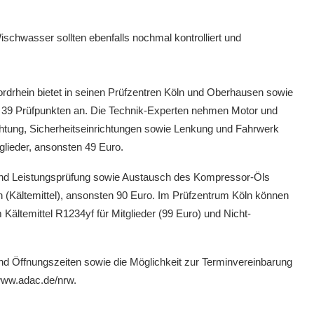
ischwasser sollten ebenfalls nochmal kontrolliert und
drhein bietet in seinen Prüfzentren Köln und Oberhausen sowie
t 39 Prüfpunkten an. Die Technik-Experten nehmen Motor und
htung, Sicherheitseinrichtungen sowie Lenkung und Fahrwerk
glieder, ansonsten 49 Euro.
 und Leistungsprüfung sowie Austausch des Kompressor-Öls
en (Kältemittel), ansonsten 90 Euro. Im Prüfzentrum Köln können
ältemittel R1234yf für Mitglieder (99 Euro) und Nicht-
nd Öffnungszeiten sowie die Möglichkeit zur Terminvereinbarung
 www.adac.de/nrw.