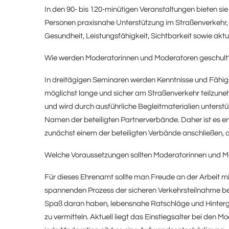
In den 90- bis 120-minütigen Veranstaltungen bieten si
Personen praxisnahe Unterstützung im Straßenverkehr, gr
Gesundheit, Leistungsfähigkeit, Sichtbarkeit sowie akt
Wie werden Moderatorinnen und Moderatoren geschult
In dreitägigen Seminaren werden Kenntnisse und Fähigk
möglichst lange und sicher am Straßenverkehr teilzune
und wird durch ausführliche Begleitmaterialien unterstü
Namen der beteiligten Partnerverbände. Daher ist es erf
zunächst einem der beteiligten Verbände anschließen, d
Welche Voraussetzungen sollten Moderatorinnen und M
Für dieses Ehrenamt sollte man Freude an der Arbeit 
spannenden Prozess der sicheren Verkehrsteilnahme b
Spaß daran haben, lebensnahe Ratschläge und Hinterg
zu vermitteln. Aktuell liegt das Einstiegsalter bei den