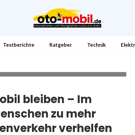
Testberichte
Ratgeber
Technik
Elekt
Mut machen, sich im Staßenverkehr souverän zu bewegen. Foto:
w.martinlukaskim.de
obil bleiben – Im
Menschen zu mehr
ßenverkehr verhelfen