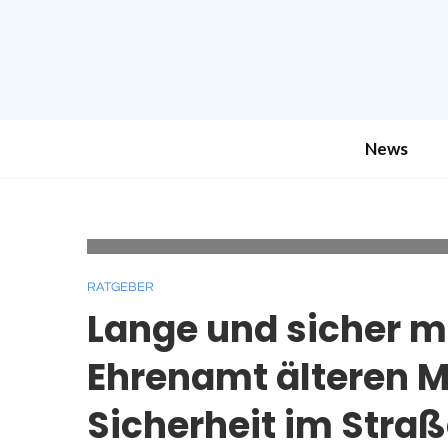
News
Das Programm "sicher mobil" soll älteren Menschen 
DJD/DVR/ww
RATGEBER
Lange und sicher m
Ehrenamt älteren 
Sicherheit im Stra