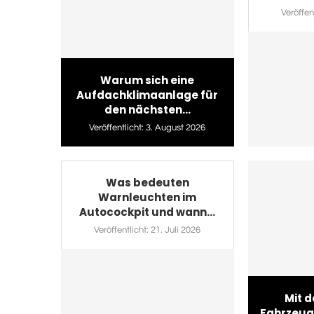
Veröffent
Warum sich eine
Aufdachklimaanlage für
den nächsten...
Veröffentlicht:
3. August 2026
Was bedeuten
Warnleuchten im
Autocockpit und wann...
Veröffentlicht:
21. Juli 2026
Mit d
Fahrzeug