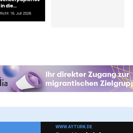
in die...
licht:
16. Juli 2026
WWW.AYTURK.DE