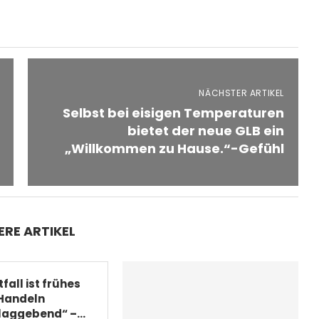
NÄCHSTER ARTIKEL
Selbst bei eisigen Temperaturen
bietet der neue GLB ein
„Willkommen zu Hause.“-Gefühl
ERE ARTIKEL
fall ist frühes
Handeln
aggebend“ –...