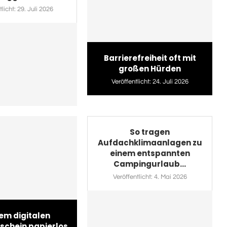
licht:
29. Juli 2026
Barrierefreiheit oft mit
großen Hürden
Veröffentlicht:
24. Juli 2026
So tragen
Aufdachklimaanlagen zu
einem entspannten
Campingurlaub...
Veröffentlicht:
4. Mai 2026
em digitalen
schein papierlos