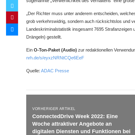
sogenannte „Verwerflichkeit des Verhaltens“ eine große 
„Der Richter muss unter anderem entscheiden, welches M
grob verkehrswidrig, sondern auch rücksichtslos und ve
Landeskriminalstatistik insgesamt 7695 Strafanzeigen 
Drängeln) gestellt.
Ein
O-Ton-Paket (Audio)
zur redaktionellen Verwendun
nrh.de/s/eyxzNRNtCQe6EeF
Quelle:
ADAC Presse
VORHERIGER ARTIKEL
ConnectedDrive Week 2022: Eine
Woche attraktiver Angebote an
digitalen Diensten und Funktionen bei