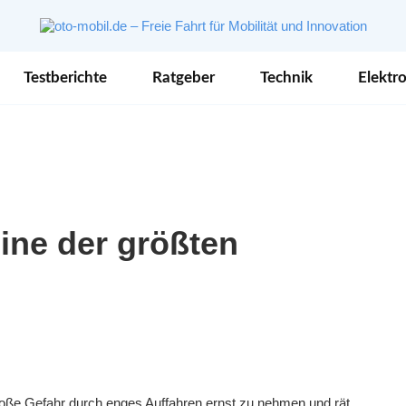
Testberichte
Ratgeber
Technik
Elektro
ine der größten
große Gefahr durch enges Auffahren ernst zu nehmen und rät,