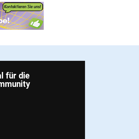
 für die
ommunity