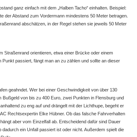
tand ganz einfach mit dem „Halben Tacho“ einhalten. Beispiel:
llte der Abstand zum Vordermann mindestens 50 Meter betragen.
aßenrand abschätzen, in der Regel stehen sie jeweils 50 Meter
m Straßenrand orientieren, etwa einer Brücke oder einem
unkt passiert, fängt man an zu zählen und sollte an dieser
rafen geahndet. Wer bei einer Geschwindigkeit von über 130
em Bußgeld von bis zu 400 Euro, zwei Punkten in Flensburg und
anhaltend zu eng auf und drängelt mit der Lichthupe, begeht er
 ADAC Rechtsexpertin Elke Hübner. Ob das falsche Fahrverhalten
, hängt aber vom Einzelfall ab. Entscheidend dafür sind Dauer
durch ein Unfall passiert ist oder nicht. Außerdem spielt die