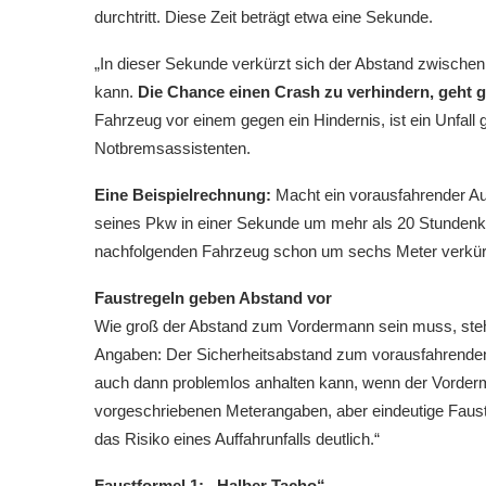
durchtritt. Diese Zeit beträgt etwa eine Sekunde.
„In dieser Sekunde verkürzt sich der Abstand zwische
kann.
Die Chance einen Crash zu verhindern, geht 
Fahrzeug vor einem gegen ein Hindernis, ist ein Unfall
Notbremsassistenten.
Eine Beispielrechnung:
Macht ein vorausfahrender Aut
seines Pkw in einer Sekunde um mehr als 20 Stundenki
nachfolgenden Fahrzeug schon um sechs Meter verkürz
Faustregeln geben Abstand vor
Wie groß der Abstand zum Vordermann sein muss, steht
Angaben: Der Sicherheitsabstand zum vorausfahrenden
auch dann problemlos anhalten kann, wenn der Vorderm
vorgeschriebenen Meterangaben, aber eindeutige Faustr
das Risiko eines Auffahrunfalls deutlich.“
Faustformel 1: „Halber Tacho“