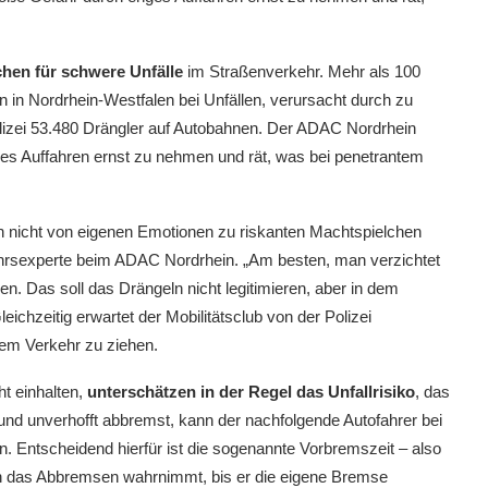
hen für schwere Unfälle
im Straßenverkehr. Mehr als 100
 in Nordrhein-Westfalen bei Unfällen, verursacht durch zu
lizei 53.480 Drängler auf Autobahnen. Der ADAC Nordrhein
enges Auffahren ernst zu nehmen und rät, was bei penetrantem
h nicht von eigenen Emotionen zu riskanten Machtspielchen
kehrsexperte beim ADAC Nordrhein. „Am besten, man verzichtet
n. Das soll das Drängeln nicht legitimieren, aber in dem
eichzeitig erwartet der Mobilitätsclub von der Polizei
em Verkehr zu ziehen.
ht einhalten,
unterschätzen in der Regel das Unfallrisiko
, das
und unverhofft abbremst, kann der nachfolgende Autofahrer bei
. Entscheidend hierfür ist die sogenannte Vorbremszeit – also
n das Abbremsen wahrnimmt, bis er die eigene Bremse