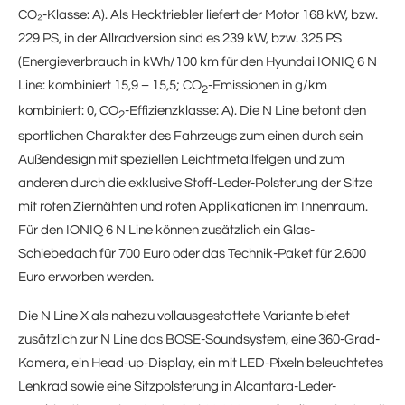
CO₂-Klasse: A). Als Hecktriebler liefert der Motor 168 kW, bzw.
229 PS, in der Allradversion sind es 239 kW, bzw. 325 PS
(Energieverbrauch in kWh/100 km für den Hyundai IONIQ 6 N
Line: kombiniert 15,9 – 15,5; CO
-Emissionen in g/km
2
kombiniert: 0, CO
-Effizienzklasse: A). Die N Line betont den
2
sportlichen Charakter des Fahrzeugs zum einen durch sein
Außendesign mit speziellen Leichtmetallfelgen und zum
anderen durch die exklusive Stoff-Leder-Polsterung der Sitze
mit roten Ziernähten und roten Applikationen im Innenraum.
Für den IONIQ 6 N Line können zusätzlich ein Glas-
Schiebedach für 700 Euro oder das Technik-Paket für 2.600
Euro erworben werden.
Die N Line X als nahezu vollausgestattete Variante bietet
zusätzlich zur N Line das BOSE-Soundsystem, eine 360-Grad-
Kamera, ein Head-up-Display, ein mit LED-Pixeln beleuchtetes
Lenkrad sowie eine Sitzpolsterung in Alcantara-Leder-