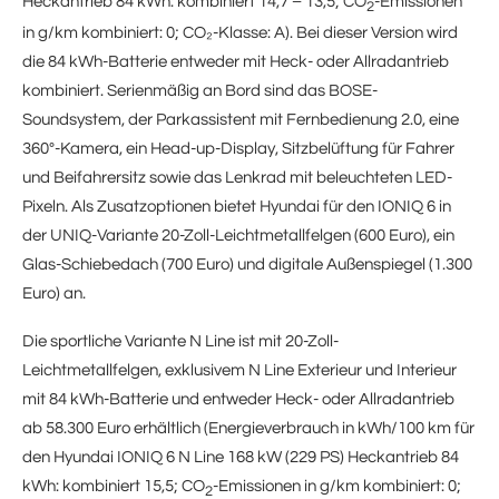
Heckantrieb 84 kWh: kombiniert 14,7 – 13,5; CO
-Emissionen
2
in g/km kombiniert: 0; CO₂-Klasse: A). Bei dieser Version wird
die 84 kWh-Batterie entweder mit Heck- oder Allradantrieb
kombiniert. Serienmäßig an Bord sind das BOSE-
Soundsystem, der Parkassistent mit Fernbedienung 2.0, eine
360°-Kamera, ein Head-up-Display, Sitzbelüftung für Fahrer
und Beifahrersitz sowie das Lenkrad mit beleuchteten LED-
Pixeln. Als Zusatzoptionen bietet Hyundai für den IONIQ 6 in
der UNIQ-Variante 20-Zoll-Leichtmetallfelgen (600 Euro), ein
Glas-Schiebedach (700 Euro) und digitale Außenspiegel (1.300
Euro) an.
Die sportliche Variante N Line ist mit 20-Zoll-
Leichtmetallfelgen, exklusivem N Line Exterieur und Interieur
mit 84 kWh-Batterie und entweder Heck- oder Allradantrieb
ab 58.300 Euro erhältlich (Energieverbrauch in kWh/100 km für
den Hyundai IONIQ 6 N Line 168 kW (229 PS) Heckantrieb 84
kWh: kombiniert 15,5; CO
-Emissionen in g/km kombiniert: 0;
2