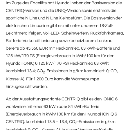
Im Zuge des Facelifts hat Hyundai neben der Basisversion die
CENTRIQ-Version und die UNIQ-Version sowie erstmals die
sportliche N Line und N Line X eingeführt. Die Basisversion der
elektrischen Limousine gibt es mit unter anderem 18-Zoll-
Leichtmetallfelgen, Voll-LED- Scheinwerfern, Rückfahrkamera,
Batterie-Vorkonditionierung sowie beheizbarem Lenkrad
bereits ab 45.550 EUR mit Heckantrieb, 63 kWh-Batterie und
125 kW/170 PS (Energieverbrauch in kWh/100 km für den
Hyundai IONIQ 6 125 kW (170 PS) Heckantrieb 63 kWh:
kombiniert 13,4; CO
-Emissionen in g/km kombiniert: 0; CO₂-
2
Klasse: A). Für 1.200 Euro kann die Wärmepumpe
hinzugebucht werden.
Ab der Ausstattungsvariante CENTRIQ gibt es den IONIQ 6
wahlweise mit einer 63 kWh oder 84 kWh-Batterie
(Energieverbrauch in kWh/100 km für den Hyundai IONIQ 6
CENTRIQ: kombiniert 13,5 – 13,4; CO
-Emissionen in g/km
2
kombiniert: 0; CO₂-Klasse: A), in dieser Version verfügt die