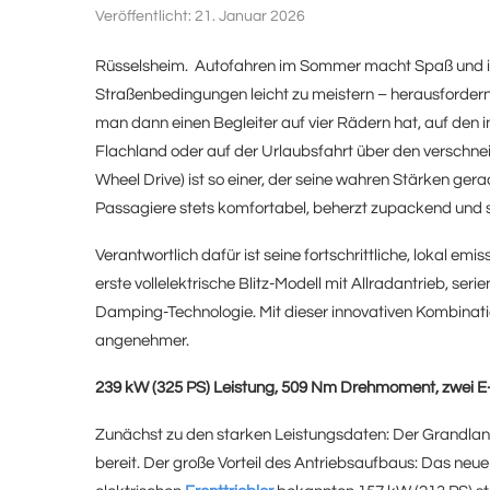
Veröffentlicht:
21. Januar 2026
Rüsselsheim. Autofahren im Sommer macht Spaß und ist 
Straßenbedingungen leicht zu meistern – herausfordernd
man dann einen Begleiter auf vier Rädern hat, auf den in 
Flachland oder auf der Urlaubsfahrt über den verschne
Wheel Drive) ist so einer, der seine wahren Stärken gera
Passagiere stets komfortabel, beherzt zupackend und si
Verantwortlich dafür ist seine fortschrittliche, lokal em
erste vollelektrische Blitz-Modell mit Allradantrieb, s
Damping-Technologie. Mit dieser innovativen Kombinatio
angenehmer.
239 kW (325 PS) Leistung, 509 Nm Drehmoment, zwei E
Zunächst zu den starken Leistungsdaten: Der Grandland
bereit. Der große Vorteil des Antriebsaufbaus: Das neu