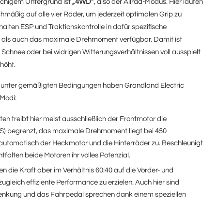
schigem Untergrund ist
„4WD“
, also der Allrad-Modus. Hier laufen
hmäßig auf alle vier Räder, um jederzeit optimalen Grip zu
alten ESP und Traktionskontrolle in dafür spezifische
ng als auch das maximale Drehmoment verfügbar. Damit ist
 Schnee oder bei widrigen Witterungsverhältnissen voll ausspielt
höht.
 unter gemäßigten Bedingungen haben Grandland Electric
Modi:
ten treibt hier meist ausschließlich der Frontmotor die
 PS) begrenzt, das maximale Drehmoment liegt bei 450
automatisch der Heckmotor und die Hinterräder zu. Beschleunigt
tfalten beide Motoren ihr volles Potenzial.
n die Kraft aber im Verhältnis 60:40 auf die Vorder- und
leich effiziente Performance zu erzielen. Auch hier sind
Lenkung und das Fahrpedal sprechen dank einem speziellen