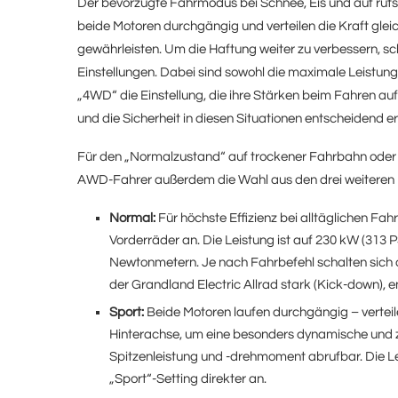
Der bevorzugte Fahrmodus bei Schnee, Eis und auf rut
beide Motoren durchgängig und verteilen die Kraft gleic
gewährleisten. Um die Haftung weiter zu verbessern, sch
Einstellungen. Dabei sind sowohl die maximale Leistu
„4WD“ die Einstellung, die ihre Stärken beim Fahren auf
und die Sicherheit in diesen Situationen entscheidend er
Für den „Normalzustand“ auf trockener Fahrbahn oder
AWD-Fahrer außerdem die Wahl aus den drei weiteren 
Normal:
Für höchste Effizienz bei alltäglichen Fahr
Vorderräder an. Die Leistung ist auf 230 kW (313
Newtonmetern. Je nach Fahrbefehl schalten sich 
der Grandland Electric Allrad stark (Kick-down), en
Sport:
Beide Motoren laufen durchgängig – verteile
Hinterachse, um eine besonders dynamische und zug
Spitzenleistung und -drehmoment abrufbar. Die 
„Sport“-Setting direkter an.