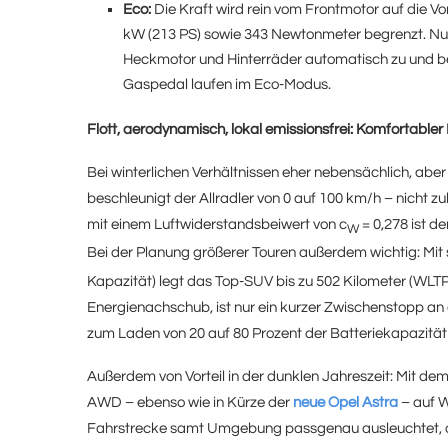
Eco:
Die Kraft wird rein vom Frontmotor auf die 
kW (213 PS) sowie 343 Newtonmeter begrenzt. Nur
Heckmotor und Hinterräder automatisch zu und bei
Gaspedal laufen im Eco-Modus.
Flott, aerodynamisch, lokal emissionsfrei: Komfortabler E
Bei winterlichen Verhältnissen eher nebensächlich, aber 
beschleunigt der Allradler von 0 auf 100 km/h – nicht 
mit einem Luftwiderstandsbeiwert von c
= 0,278 ist 
W
Bei der Planung größerer Touren außerdem wichtig: Mit
Kapazität) legt das Top-SUV bis zu 502 Kilometer (WLT
Energienachschub, ist nur ein kurzer Zwischenstopp an e
zum Laden von 20 auf 80 Prozent der Batteriekapazität 
Außerdem von Vorteil in der dunklen Jahreszeit: Mit dem
AWD – ebenso wie in Kürze der
neue Opel Astra
– auf 
Fahrstrecke samt Umgebung passgenau ausleuchtet, o