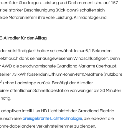
Vorderräder übertragen. Leistung und Drehmoment sind auf 157
 bei starker Beschleunigung (Kick-down) schalten sich
de Motoren liefern ihre volle Leistung. Klimaanlage und
-Allradler für den Alltag
der Vollständigkeit halber sei erwähnt: In nur 6,1 Sekunden
zuletzt auch dank seiner ausgewiesenen Windschlüpfigkeit. Denn
der AWD die aerodynamischste Grandland-Variante überhaupt.
 seiner 73 kWh fassenden Lithium-Ionen-NMC-Batterie (nutzbare
1
P
) ohne Ladestopp zurück. Benötigt der Allradler
iner öffentlichen Schnellladestation von weniger als 30 Minuten
nötig.
 adaptiven Intelli-Lux HD Licht bietet der Grandland Electric
Wunsch eine
preisgekrönte Lichttechnologie
, die jederzeit die
hne dabei andere Verkehrsteilnehmer zu blenden.