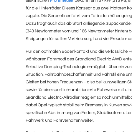
elektrischen
Fronttriebler
bekannten 157 kW (213 PS) st
für die Hinterräder. Dieses Konzept aus zwei Motoren
zugute. Die Serpentinenfahrt vom Tal in den höher gele
Dazu trägt auch das ab Start anliegende, zupacken
(343 Newtonmeter vorn und 166 Newtonmeter hinten) b
Steigungen für satten Vortrieb sorgt und viel Freude ma
Für den optimalen Bodenkontakt und die verlässliche Ha
wählbaren Fahrmodi des Grandland Electric AWD entsc
Selective Damping-Technologie ermöglicht über ein zusä
Situation, Fahrbahnbeschaffenheit und Fahrstil eine u
Gleiten bei hohen Frequenzen – also bei kurzwelligen S
sowie für eine sportlich-ambitionierte Fahrweise mit d
Grandland Electric-Allradler reagiert so noch unmittelba
dabei Opel-typisch stabil beim Bremsen, in Kurven sow
spezifische Abstimmung von Federn, Stabilisatoren, Len
Fahrwerk und Fahrverhalten weiter.