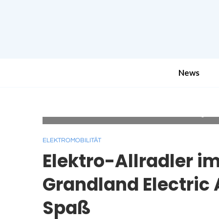
News
Kombinierte Werte für Opel Grandland Electric AWD 
g/km;
ELEKTROMOBILITÄT
Elektro-Allradler i
Grandland Electric
Spaß