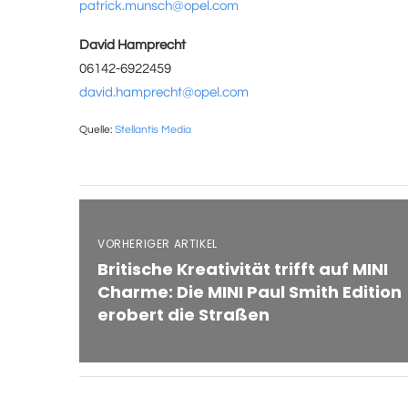
patrick.munsch@opel.com
David Hamprecht
06142-6922459
david.hamprecht@opel.com
Quelle:
Stellantis Media
VORHERIGER ARTIKEL
Britische Kreativität trifft auf MINI
Charme: Die MINI Paul Smith Edition
erobert die Straßen