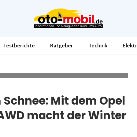
Testberichte
Ratgeber
Technik
Elekt
gem. WLTP2: Energieverbrauch 17,9 kWh/100 km, CO2-Emission 0
 CO2-Klasse: A.
m Schnee: Mit dem Opel
 AWD macht der Winter