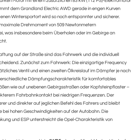
arken Motor mit einem zusätzlichen 83 kW (112 PS)-Elektromotor
 kommt dem Grandland Electric AWD gerade in engen Kurven
genen Wintersportort wird so noch entspannter und sicherer.
de maximale Drehmoment von 509 Newtonmetern
ei, was insbesondere beim Überholen oder im Gebirge an
cht.
ftung auf der Straße sind das Fahrwerk und die individuell
heidend. Zunächst zum Fahrwerk: Die einzigartige Frequency
tzliches Ventil und einen zweiten Ölkreislauf im Dämpfer je nach
nterschiedliche Dämpfungscharakteristik für komfortables
tößen wie auf unebenen Gebirgsstraßen oder Kopfsteinpflaster –
irekterem Fahrbahnkontakt bei niedrigen Frequenzen. Der
rer und direkter auf jeglichen Befehl des Fahrers und bleibt
ie bei hohen Geschwindigkeiten auf der Autobahn. Die
kung und ESP unterstreicht die Opel-Charakteristik von