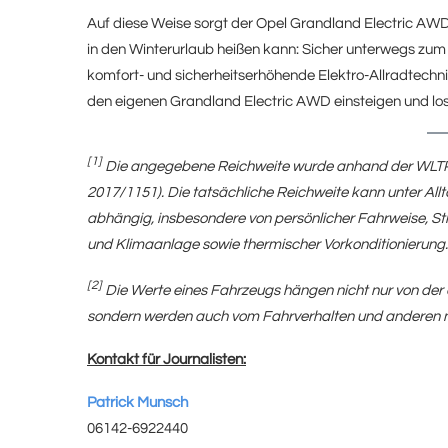
Auf diese Weise sorgt der Opel Grandland Electric AWD
in den Winterurlaub heißen kann: Sicher unterwegs zum Z
komfort- und sicherheitserhöhende Elektro-Allradtechnik
den eigenen Grandland Electric AWD einsteigen und lo
[1]
Die angegebene Reichweite wurde anhand der WLTP-T
2017/1151). Die tatsächliche Reichweite kann unter A
abhängig, insbesondere von persönlicher Fahrweise, S
und Klimaanlage sowie thermischer Vorkonditionierung.
[2]
Die Werte eines Fahrzeugs hängen nicht nur von der 
sondern werden auch vom Fahrverhalten und anderen ni
Kontakt für Journalisten:
Patrick Munsch
06142-6922440