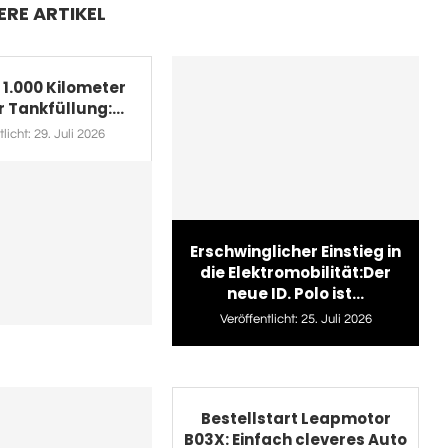
ERE ARTIKEL
 1.000 Kilometer
r Tankfüllung:...
licht:
29. Juli 2026
Erschwinglicher Einstieg in
die Elektromobilität:Der
neue ID. Polo ist...
Veröffentlicht:
25. Juli 2026
Bestellstart Leapmotor
B03X: Einfach cleveres Auto