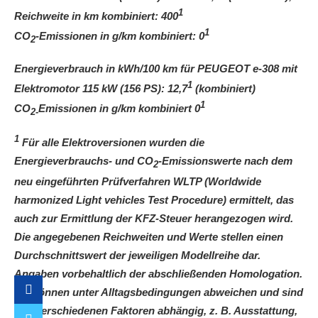
1
Reichweite in km kombiniert: 400
1
CO
-Emissionen in g/km kombiniert: 0
2
Energieverbrauch in
kWh
/100 km für PEUGEOT e-308 mit
1
Elektromotor 115 kW (156 PS): 12,7
(kombiniert)
1
CO
Emissionen in g/km kombiniert 0
2-
1
Für alle Elektroversionen wurden die
Energieverbrauchs- und CO
-Emissionswerte nach dem
2
neu eingeführten Prüfverfahren WLTP (Worldwide
harmonized Light vehicles Test Procedure) ermittelt, das
auch zur Ermittlung der KFZ-Steuer herangezogen wird.
Die angegebenen Reichweiten und Werte stellen einen
Durchschnittswert der jeweiligen Modellreihe dar.
Angaben vorbehaltlich der abschließenden Homologation.
Sie können unter Alltagsbedingungen abweichen und sind
von verschiedenen Faktoren abhängig, z. B. Ausstattung,