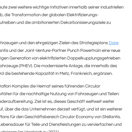
ute zwei weitere wichtige Initiativen innerhalb seiner industriellen
b, die Transformation der globalen Elektrifizierungs-
reiben und die ambitionierten Dekarbonisierungsziele zu
hrzeugen und den ehrgeizigen Zielen des Strategieplans
Dare
antis und der Joint-Venture-Partner Punch Powertrain eine neue
tigen Generation von elektrifizierten Doppelkupplungsgetrieben
ofahrzeuge (PHEV). Die modernisierte Anlage, die innerhalb des
 wird die bestehende Kapazität in Metz, Frankreich, ergänzen.
iori-Komplex die Heimat seines führenden Circular
itäten für die nachhaltige Nutzung von Fahrzeugen und Teilen:
aufbereitung. Ziel ist es, dieses Geschäft weltweit weiter
 über die das Unternehmen derzeit verfügt, und ist ein weiterer
Plans für den Geschäftsbereich Circular Economy von Stellantis.
Lebensdauer für Teile und Dienstleistungen zu vervierfachen und