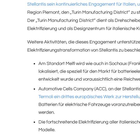
Stellantis sein kontinuierliches Engagement für Italien
Region Piemont, den „Turin Manufacturing District“ zu 
Der „Turin Manufacturing District“ dient als Drehscheib
Elektrifizierung und als Designzentrum für italienische 
Weitere Aktivitäten, die dieses Engagement unterstütze
Elektrifizierungstransformation von Stellantis zu besch
Am Standort Melfi wird wie auch in Sochaux (Fra
lokalisiert, die speziell für den Markt für batteri
entwickelt wurde und voraussichtlich eine Reichwei
Automotive Cells Company (ACC), an der Stellantis m
Termoli ein drittes europäisches Werk zur Herstellu
Batterien für elektrische Fahrzeuge voranzutreibe
werden.
Die fortschreitende Elektrifizierung aller italien
Modelle.