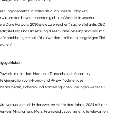
teigern (im Vergleich zu 2021).
er Engagement für Italien als auch unsere Fähigkeit,
un wir, um den bevorstehenden globalen Wandel in unserer
re Dare Forward 2030-Ziele zu erreichen“, sagte Stellantis CEO
Fertigstellung und Umsetzung dieser Pläne beteiligt sind und mit
ür nachhaltige Mobilität zu werden – mit dem ehrgeizigen Ziel,
eichen.“
ungsgetrieben
h Powertrain mit dem Namen e-Transmissions Assembly
ste Generation von Hybrid- und PHEV-Modellen des
o mit sauberen, sicheren und erschwinglichen Lösungen weiter zu
wird voraussichtlich in der zweiten Hälfte des Jahres 2024 mit der
erke in Mirafiori und Metz, Frankreich, zusammen alle relevanten