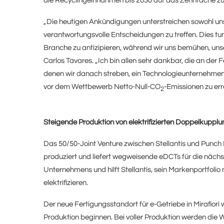
die Recyclingeinnahmen bis 2030 auf das Zehnfache zu s
„Die heutigen Ankündigungen unterstreichen sowohl uns
verantwortungsvolle Entscheidungen zu treffen. Dies t
Branche zu antizipieren, während wir uns bemühen, unse
Carlos Tavares. „Ich bin allen sehr dankbar, die an der 
denen wir danach streben, ein Technologieunternehmen f
vor dem Wettbewerb Netto-Null-CO
-Emissionen zu err
2
Steigende Produktion von elektrifizierten Doppelkuppl
Das 50/50-Joint Venture zwischen Stellantis und Punc
produziert und liefert wegweisende eDCTs für die näch
Unternehmens und hilft Stellantis, sein Markenportfoli
elektrifizieren.
Der neue Fertigungsstandort für e-Getriebe in Mirafiori 
Produktion beginnen. Bei voller Produktion werden die W