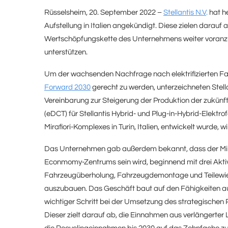
Rüsselsheim, 20. September 2022 –
Stellantis N.V
.
hat he
Aufstellung in Italien angekündigt. Diese zielen darauf a
Wertschöpfungskette des Unternehmens weiter voranzut
unterstützen.
Um der wachsenden Nachfrage nach elektrifizierten Fa
Forward 2030
gerecht zu werden, unterzeichneten Stell
Vereinbarung zur Steigerung der Produktion der zukünf
(eDCT) für Stellantis Hybrid- und Plug-in-Hybrid-Elektr
Mirafiori-Komplexes in Turin, Italien, entwickelt wurde,
Das Unternehmen gab außerdem bekannt, dass der Miraf
Econmomy-Zentrums sein wird, beginnend mit drei Aktiv
Fahrzeugüberholung, Fahrzeugdemontage und Teilewieder
auszubauen. Das Geschäft baut auf den Fähigkeiten auf,
wichtiger Schritt bei der Umsetzung des strategischen 
Dieser zielt darauf ab, die Einnahmen aus verlängerter 