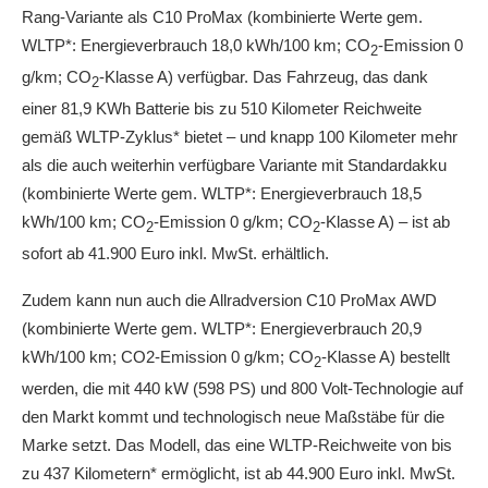
Rang-Variante als C10 ProMax (kombinierte Werte gem.
WLTP*: Energieverbrauch 18,0 kWh/100 km; CO
-Emission 0
2
g/km; CO
-Klasse A) verfügbar. Das Fahrzeug, das dank
2
einer 81,9 KWh Batterie bis zu 510 Kilometer Reichweite
gemäß WLTP-Zyklus* bietet – und knapp 100 Kilometer mehr
als die auch weiterhin verfügbare Variante mit Standardakku
(kombinierte Werte gem. WLTP*: Energieverbrauch 18,5
kWh/100 km; CO
-Emission 0 g/km; CO
-Klasse A) – ist ab
2
2
sofort ab 41.900 Euro inkl. MwSt. erhältlich.
Zudem kann nun auch die Allradversion C10 ProMax AWD
(kombinierte Werte gem. WLTP*: Energieverbrauch 20,9
kWh/100 km; CO2-Emission 0 g/km; CO
-Klasse A) bestellt
2
werden, die mit 440 kW (598 PS) und 800 Volt-Technologie auf
den Markt kommt und technologisch neue Maßstäbe für die
Marke setzt. Das Modell, das eine WLTP-Reichweite von bis
zu 437 Kilometern* ermöglicht, ist ab 44.900 Euro inkl. MwSt.