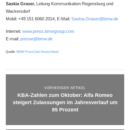
Saskia Graser,
Leitung Kommunikation Regensburg und
Wackersdorf
Mobil: +49 151 6060 2014, E-Mail:
Saskia.Graser@bmw.de
Internet:
www.press.bmwgroup.com
E-mail:
presse@bmw.de
Quelle:
BMW PressClub Deutschland
VORHERIGER ARTIKEL
KBA-Zahlen zum Oktober: Alfa Romeo
steigert Zulassungen im Jahresverlauf um
85 Prozent