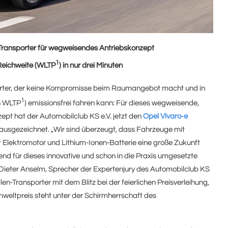
-Transporter für wegweisendes Antriebskonzept
1
 Reichweite (WLTP
) in nur drei Minuten
porter, der keine Kompromisse beim Raumangebot macht und in
1
äß WLTP
) emissionsfrei fahren kann: Für dieses wegweisende,
ept hat der Automobilclub KS e.V. jetzt den
Opel Vivaro‑e
ausgezeichnet. „Wir sind überzeugt, dass Fahrzeuge mit
 Elektromotor und Lithium-Ionen-Batterie eine große Zukunft
end für dieses innovative und schon in die Praxis umgesetzte
 Dieter Anselm, Sprecher der Expertenjury des Automobilclub KS
en-Transporter mit dem Blitz bei der feierlichen Preisverleihung,
weltpreis steht unter der Schirmherrschaft des