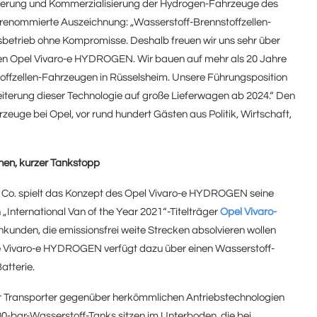
euerung und Kommerzialisierung der Hydrogen-Fahrzeuge des
e renommierte Auszeichnung: „Wasserstoff-Brennstoffzellen-
betrieb ohne Kompromisse. Deshalb freuen wir uns sehr über
ven Opel Vivaro-e HYDROGEN. Wir bauen auf mehr als 20 Jahre
offzellen-Fahrzeugen in Rüsselsheim. Unsere Führungsposition
eiterung dieser Technologie auf große Lieferwagen ab 2024.“ Den
euge bei Opel, vor rund hundert Gästen aus Politik, Wirtschaft,
nen, kurzer Tankstopp
d Co. spielt das Konzept des Opel Vivaro-e HYDROGEN seine
n „International Van of the Year 2021“-Titelträger
Opel Vivaro-
enkunden, die emissionsfrei weite Strecken absolvieren wollen
de Vivaro-e HYDROGEN verfügt dazu über einen Wasserstoff-
atterie.
der Transporter gegenüber herkömmlichen Antriebstechnologien
bar-Wasserstoff-Tanks sitzen im Unterboden, die bei