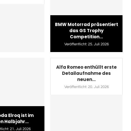
BMW Motorrad präsentiert
das GS Trophy
Competition...
Veröffentlicht:
25. Juli 2026
Alfa Romeo enthüllt erste
Detailaufnahme des
neuen...
Veröffentlicht:
20. Juli 2026
da Elroq ist im
n Halbjahr...
licht:
21. Juli 2026