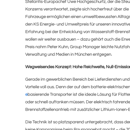
Stellantis-Europachef Uwe Hochgeschurtz, der die St
Konzerns verantwortet, zeigte sich hocherfreut über di
Fahrzeuge ermöglichen einen umweltbewussten Alltags
den KS Energie- und Umweltpreis für unseren innovati
Erfahrung bei der Entwicklung von Wasserstoff-Brennst
wollen wir weiter ausbauen – dazu gehört auch die Erw
Preis nahm Peter Kuhn, Group Manager leichte Nutzfahrz
Verwaltung und Medien in München entgegen.
Wegweisendes Konzept: Hohe Reichweite, Null-Emissio
Gerade im gewerblichen Bereich bei Lieferdiensten un
Vorteile voll aus. Denn der auf dem batterie-elektrische
e
basierende Transporter ist die ideale Lösung für Flott
oder schnell auftanken müssen. Der elektrisch fahren
Brennstoffzellenantrieb mit zusätzlicher Lithium-Ionen-B
Die Technik ist so platzsparend untergebracht, dass 
keine Kompromisse beim Raumangebot macht – die 700-