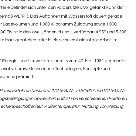
erie befindet sich unter den Vordersitzen. Vollgetankt kann der
1
 (gemäß WLTP
). Das Auftanken mit Wasserstoff dauert gerade
eter Ladevolumen und 1.000 Kilogramm Zuladung sowie 1.000
EN ist in den zwei Längen M und L verfügbar (4.959 und 5.306
em Hausgerätehersteller Miele seine emissionsfreie Arbeit im
S Energie- und Umweltpreis bereits zum 40. Mal. 1981 gegründet,
novative, umweltschonende Technologien, Konzepte und
branche prämiert.
estverfahren bestimmt (VO (EG) Nr. 715/2007 und VO (EU) Nr.
lltagsbedingungen abweichen und ist von verschiedenen Faktoren
treckenbeschaffenheit, Außentemperatur, Nutzung von Heizung