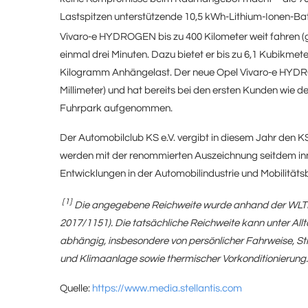
Lastspitzen unterstützende 10,5 kWh-Lithium-Ionen-Batt
Vivaro-e HYDROGEN bis zu 400 Kilometer weit fahren
einmal drei Minuten. Dazu bietet er bis zu 6,1 Kubikm
Kilogramm Anhängelast. Der neue Opel Vivaro-e HYDROG
Millimeter) und hat bereits bei den ersten Kunden wie d
Fuhrpark aufgenommen.
Der Automobilclub KS e.V. vergibt in diesem Jahr den K
werden mit der renommierten Auszeichnung seitdem in
Entwicklungen in der Automobilindustrie und Mobilitäts
[1]
Die angegebene Reichweite wurde anhand der WLTP T
2017/1151). Die tatsächliche Reichweite kann unter A
abhängig, insbesondere von persönlicher Fahrweise, S
und Klimaanlage sowie thermischer Vorkonditionierung.
Quelle:
https://www.media.stellantis.com