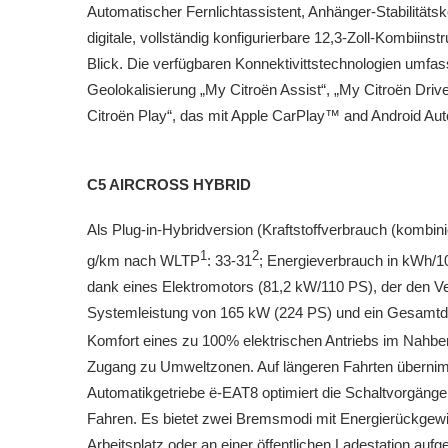
Automatischer Fernlichtassistent, Anhänger-Stabilitäts
digitale, vollständig konfigurierbare 12,3-Zoll-Kombiins
Blick. Die verfügbaren Konnektivittstechnologien umfa
Geolokalisierung „My Citroën Assist“, „My Citroën Dri
Citroën Play“, das mit Apple CarPlay™ and Android Aut
C5 AIRCROSS HYBRID
Als Plug-in-Hybridversion (Kraftstoffverbrauch (kombi
1
2
g/km nach WLTP
: 33-31
; Energieverbrauch in kWh
dank eines Elektromotors (81,2 kW/110 PS), der den V
Systemleistung von 165 kW (224 PS) und ein Gesamtd
Komfort eines zu 100% elektrischen Antriebs im Nahb
Zugang zu Umweltzonen. Auf längeren Fahrten übernimm
Automatikgetriebe ë-EAT8 optimiert die Schaltvorgäng
Fahren. Es bietet zwei Bremsmodi mit Energierückge
Arbeitsplatz oder an einer öffentlichen Ladestation au