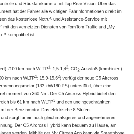
kontrolle und Rückfahrkamera mit Top Rear Vision. Über das
trument hat der Fahrer alle wichtigen Fahrinformationen direkt im
ssen das kostenlose Notruf- und Assistance-Service mit
ve“ mit den vernetzten Diensten von TomTom Traffic und „My
o™ kompatibel ist.
1
2
niert) l/100 km nach WLTP
: 1,5-1,4
; CO
-Ausstoß (kombiniert)
2
1
2
/100 km nach WLTP
: 15,9-15,6
) verfügt der neue C5 Aircross
erbrennungsmotor (133 kW/180 PS) unterstützt, über eine
rehmoment von 360 Nm. Der C5 Aircross Hybrid bietet den
3
ereich bis 61 km nach WLTP
und den uneingeschränkten
t der Benzinmotor. Das elektrische 8-Stufen-
e und sorgt für ein noch gleichmäßigeres und angenehmeres
winnung. Der C5 Aircross Hybrid kann bequem zu Hause, am
fgeladen werden. Mithilfe der My Citroën App kann via Smartphone