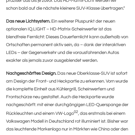
präziser aus als je zuvor. Das HD-Matrix-Licht werden wir
schon bald auf die nächste kleinere SUV-Klasse übertragen.“
Das neue Lichtsystem.
Ein weiterer Pluspunkt der neuen
optionalen IQ.LIGHT – HD-Matrix-Scheinwerfer ist das
blendfreie Fernlicht: Dieses Dauerfernlicht kann außerhalb von
Ortschaften permanent aktiv sein, da – dank der interaktiven
LEDs – der Gegenverkehr und die vorausfahrenden Autos
exakter als jemals zuvor ausgeblendet werden.
Nachgeschärftes Design.
Das neue Oberklasse-SUV ist sofort
am Design der Front- und Heckpartie zu erkennen. Vorn wurde
die komplette Einheit aus Kühlergrill, Scheinwerfern und
Frontschürze neu gestaltet. Auch die Heckpartie wurde
nachgeschärft: mit einer durchgängigen LED-Querspange der
02
Rückleuchten und einem VW-Logo
, das erstmals bei einem
Volkswagen Modell in Deutschland rot illuminiert ist. Bisher war
das leuchtende Markenlogo nur in Märkten wie China oder den