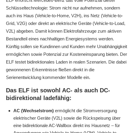
ELF erforscht Mercedes‑Benz das volle Potenzial dieser
Schlüsseltechnologie: Strom nicht nur aufnehmen, sondern
auch ins Haus (Vehicle-to-Home, V2H), ins Netz (Vehicle-to-
Grid, V2G) oder direkt an elektrische Geräte (Vehicle-to-Load,
V2L) abgeben. Damit können Elektrofahrzeuge zum aktiven
Bestandteil eines nachhaltigen Energiesystems werden.
Künftig sollen sie Kundinnen und Kunden mehr Unabhängigkeit
ermöglichen sowie Potenzial zur Kosteneinsparung bieten. Der
ELF testet bidirektionales Laden in realen Szenarien. Die dabei
gewonnenen Erkenntnisse fließen direkt in die
Serienentwicklung kommender Modelle ein.
Das ELF ist sowohl AC- als auch DC-
bidirektional ladefähig:
AC (Wechselstrom)
ermöglicht die Stromversorgung
elektrischer Geräte (V2L) sowie die Rückspeisung über
eine bidirektionale AC-Wallbox direkt ins Hausnetz – für
Anwendungen wie Vehicle-to-Home (V2H), Vehicle-to-