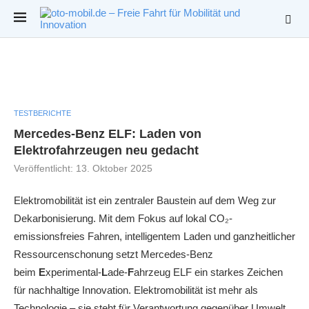
TESTBERICHTE
Mercedes-Benz ELF: Laden von
Elektrofahrzeugen neu gedacht
Veröffentlicht:
13. Oktober 2025
Elektromobilität ist ein zentraler Baustein auf dem Weg zur
Dekarbonisierung. Mit dem Fokus auf lokal CO₂-
emissionsfreies Fahren, intelligentem Laden und ganzheitlicher
Ressourcenschonung setzt Mercedes‑Benz
beim
E
xperimental-
L
ade-
F
ahrzeug ELF ein starkes Zeichen
für nachhaltige Innovation. Elektromobilität ist mehr als
Technologie – sie steht für Verantwortung gegenüber Umwelt,