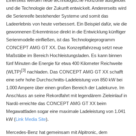
Einerseits werden neue technologische Horizonte ausgelotet
und die Technologie der Zukunft entwickelt. Andererseits wird
die Serienreife bestehender Systeme und somit das
Ladeerlebnis von heute verbessert. Ein Beispiel dafür, wie die
gewonnenen Erkenntnisse direkt in die Entwicklung künftiger
Serienmodelle einfließen, ist das Technologieprogramm
CONCEPT AMG GT XX. Das Konzeptfahrzeug setzt neue
Maßstäbe im Bereich Hochleistungsladen. Es kann binnen
fünf Minuten die Energie für etwa 400 Kilometer Reichweite
[3]
(WLTP)
nachladen. Das CONCEPT AMG GT XX schafft
eine sehr hohe Durchschnitts-Ladeleistung von 850 kW bei
1.000 Ampere über einen großen Bereich der Ladekurve. Im
Anschluss an seine Rekordfahrt mit legendärem Zieleinlauf in
Nardò erreichte das CONCEPT AMG GT XX beim
Megawattladen sogar eine maximale Ladeleistung von 1.041
kW (
Link Media Site
).
Mercedes‑Benz hat gemeinsam mit Alpitronic, dem