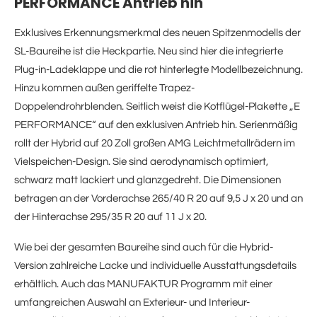
PERFORMANCE Antrieb hin
Exklusives Erkennungsmerkmal des neuen Spitzenmodells der
SL-Baureihe ist die Heckpartie. Neu sind hier die integrierte
Plug-in-Ladeklappe und die rot hinterlegte Modellbezeichnung.
Hinzu kommen außen geriffelte Trapez-
Doppelendrohrblenden. Seitlich weist die Kotflügel-Plakette „E
PERFORMANCE“ auf den exklusiven Antrieb hin. Serienmäßig
rollt der Hybrid auf 20 Zoll großen AMG Leichtmetallrädern im
Vielspeichen-Design. Sie sind aerodynamisch optimiert,
schwarz matt lackiert und glanzgedreht. Die Dimensionen
betragen an der Vorderachse 265/40 R 20 auf 9,5 J x 20 und an
der Hinterachse 295/35 R 20 auf 11 J x 20.
Wie bei der gesamten Baureihe sind auch für die Hybrid-
Version zahlreiche Lacke und individuelle Ausstattungsdetails
erhältlich. Auch das MANUFAKTUR Programm mit einer
umfangreichen Auswahl an Exterieur- und Interieur-