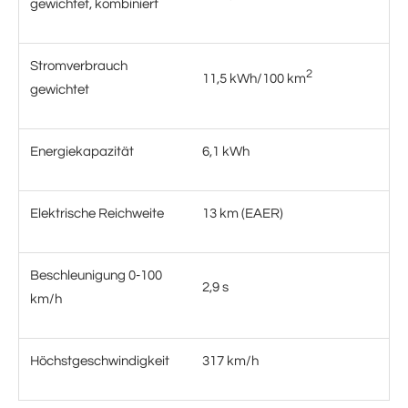
gewichtet, kombiniert
Stromverbrauch
2
11,5 kWh/100 km
gewichtet
Energiekapazität
6,1 kWh
Elektrische Reichweite
13 km (EAER)
Beschleunigung 0-100
2,9 s
km/h
Höchstgeschwindigkeit
317 km/h