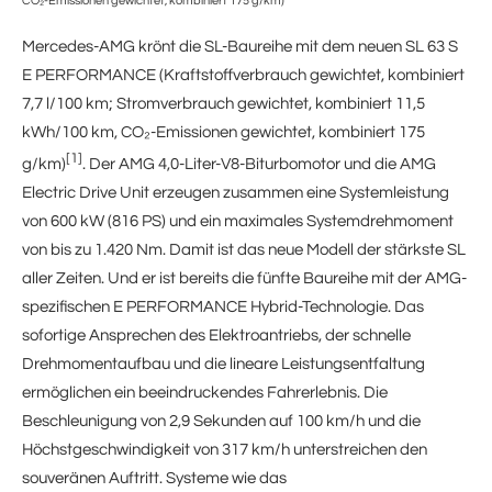
CO₂-Emissionen gewichtet, kombiniert 175 g/km)*
Mercedes-AMG krönt die SL-Baureihe mit dem neuen SL 63 S
E PERFORMANCE (Kraftstoffverbrauch gewichtet, kombiniert
7,7 l/100 km; Stromverbrauch gewichtet, kombiniert 11,5
kWh/100 km, CO₂-Emissionen gewichtet, kombiniert 175
[1]
g/km)
. Der AMG 4,0-Liter-V8-Biturbomotor und die AMG
Electric Drive Unit erzeugen zusammen eine Systemleistung
von 600 kW (816 PS) und ein maximales Systemdrehmoment
von bis zu 1.420 Nm. Damit ist das neue Modell der stärkste SL
aller Zeiten. Und er ist bereits die fünfte Baureihe mit der AMG-
spezifischen E PERFORMANCE Hybrid-Technologie. Das
sofortige Ansprechen des Elektroantriebs, der schnelle
Drehmomentaufbau und die lineare Leistungsentfaltung
ermöglichen ein beeindruckendes Fahrerlebnis. Die
Beschleunigung von 2,9 Sekunden auf 100 km/h und die
Höchstgeschwindigkeit von 317 km/h unterstreichen den
souveränen Auftritt. Systeme wie das