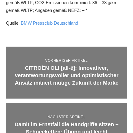
gemäß WLTP; CO2-Emissionen kombiniert: 36 – 33 g/km
gemäß WLTP; Angaben gemäß NEFZ: – *
Quelle:
BMW Pressclub Deutschland
VORHERIGER ARTIKEL
CITROËN OLI [all-ë]: Innovativer,
verantwortungsvoller und optimistischer
Ansatz initiiert mutige Zukunft der Marke
NÄCHSTER ARTIKEL
Damit im Ernstfall die Handgriffe sitzen –
Schneeketten: Übung und leicht