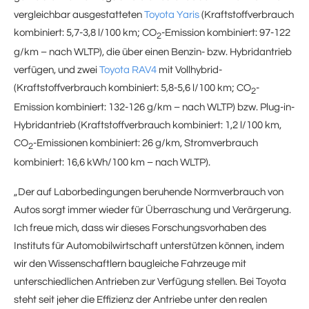
vergleichbar ausgestatteten
Toyota Yaris
(Kraftstoffverbrauch
kombiniert: 5,7-3,8 l/100 km; CO
-Emission kombiniert: 97-122
2
g/km – nach WLTP), die über einen Benzin- bzw. Hybridantrieb
verfügen, und zwei
Toyota RAV4
mit Vollhybrid-
(Kraftstoffverbrauch kombiniert: 5,8-5,6 l/100 km; CO
-
2
Emission kombiniert: 132-126 g/km – nach WLTP) bzw. Plug-in-
Hybridantrieb (Kraftstoffverbrauch kombiniert: 1,2 l/100 km,
CO
-Emissionen kombiniert: 26 g/km, Stromverbrauch
2
kombiniert: 16,6 kWh/100 km – nach WLTP).
„Der auf Laborbedingungen beruhende Normverbrauch von
Autos sorgt immer wieder für Überraschung und Verärgerung.
Ich freue mich, dass wir dieses Forschungsvorhaben des
Instituts für Automobilwirtschaft unterstützen können, indem
wir den Wissenschaftlern baugleiche Fahrzeuge mit
unterschiedlichen Antrieben zur Verfügung stellen. Bei Toyota
steht seit jeher die Effizienz der Antriebe unter den realen