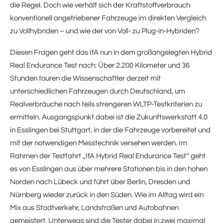
die Regel. Doch wie verhält sich der Kraftstoffverbrauch
konventionell angetriebener Fahrzeuge im direkten Vergleich
zu Vollhybriden – und wie der von Voll- zu Plug-in-Hybriden?
Diesen Fragen geht das IfA nun in dem großangelegten Hybrid
Real Endurance Test nach: Über 2.200 Kilometer und 36
Stunden touren die Wissenschaftler derzeit mit
unterschiedlichen Fahrzeugen durch Deutschland, um
Realverbräuche nach teils strengeren WLTP-Testkriterien zu
ermitteln. Ausgangspunkt dabei ist die Zukunftswerkstatt 4.0
in Esslingen bei Stuttgart, in der die Fahrzeuge vorbereitet und
mit der notwendigen Messtechnik versehen werden. Im
Rahmen der Testfahrt „IfA Hybrid Real Endurance Test“ geht
es von Esslingen aus über mehrere Stationen bis in den hohen
Norden nach Lübeck und führt über Berlin, Dresden und
Nürnberg wieder zurück in den Süden. Wie im Alltag wird ein
Mix aus Stadtverkehr, Landstraßen und Autobahnen
gemeistert. Unterwegs sind die Tester dabei in zwei maximal