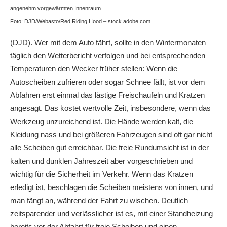
angenehm vorgewärmten Innenraum.
Foto: DJD/Webasto/Red Riding Hood – stock.adobe.com
(DJD). Wer mit dem Auto fährt, sollte in den Wintermonaten
täglich den Wetterbericht verfolgen und bei entsprechenden
Temperaturen den Wecker früher stellen: Wenn die
Autoscheiben zufrieren oder sogar Schnee fällt, ist vor dem
Abfahren erst einmal das lästige Freischaufeln und Kratzen
angesagt. Das kostet wertvolle Zeit, insbesondere, wenn das
Werkzeug unzureichend ist. Die Hände werden kalt, die
Kleidung nass und bei größeren Fahrzeugen sind oft gar nicht
alle Scheiben gut erreichbar. Die freie Rundumsicht ist in der
kalten und dunklen Jahreszeit aber vorgeschrieben und
wichtig für die Sicherheit im Verkehr. Wenn das Kratzen
erledigt ist, beschlagen die Scheiben meistens von innen, und
man fängt an, während der Fahrt zu wischen. Deutlich
zeitsparender und verlässlicher ist es, mit einer Standheizung
bereits vor der Abfahrt für freie Scheiben und einen