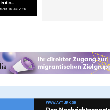
in die...
licht:
16. Juli 2026
WWW.AYTURK.DE