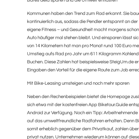
Bares Geld sparen und die Umwelt entlasten
Kommunen haben den Trend zum Rad erkannt. Sie baue
kontinuierlich aus, sodass die Pendler entspannt an der
eigene Fitness – und Gesundheit macht morgens schon r
Auto häufiger mal stehen bleibt. Und einsparen lässt sic
von 14 Kilometern hat man pro Monat rund 100 Euro me
Umstieg aufs Rad pro Jahr um 611 Kilogramm Kohlendio
Buchen. Diese Zahlen hat beispielsweise SteigUm.de erm
Eingaben den Vorteil für die eigene Route zum Job erre
Mit Bike-Leasing umsteigen und noch mehr sparen
Neben den Rechenbeispielen bietet die Homepage zusät
sich etwa mit der kostenfreien App Biketour.Guide ent
Android zur Verfügung. Noch ein Tipp: Arbeitnehmende 
auf das umweltfreundliche Radfahren erhalten. Denn Bik
somit erheblich gegenüber dem Privatkauf, zahlen üb
privat nutzen. Unternehmen wiederum können auf diese 