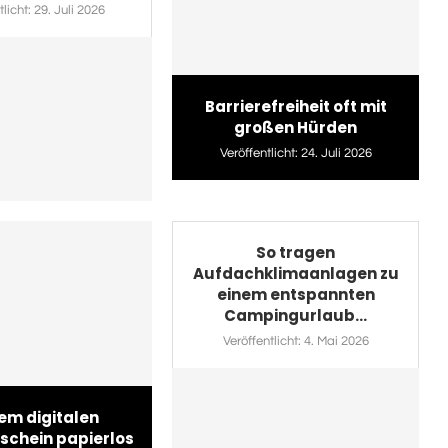
licht:
29. Juli 2026
Barrierefreiheit oft mit
großen Hürden
Veröffentlicht:
24. Juli 2026
So tragen
Aufdachklimaanlagen zu
einem entspannten
Campingurlaub...
Veröffentlicht:
4. Mai 2026
em digitalen
schein papierlos