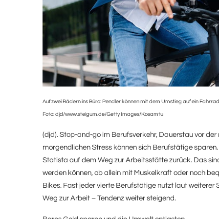
Auf zwei Rädern ins Büro: Pendler können mit dem Umstieg auf ein Fahrrad
Foto: djd/www.steigum.de/Getty Images/Kosamtu
(djd). Stop-and-go im Berufsverkehr, Dauerstau vor de
morgendlichen Stress können sich Berufstätige sparen. 
Statista auf dem Weg zur Arbeitsstätte zurück. Das sind
werden können, ob allein mit Muskelkraft oder noch beq
Bikes. Fast jeder vierte Berufstätige nutzt laut weitere
Weg zur Arbeit – Tendenz weiter steigend.