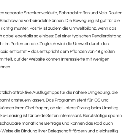
n separate Streckenverläufe, Fahrradstraßen und Velo-Routen
 Blechlawine vorbeiradeln können. Die Bewegung ist gut für die
ichtig munter. Positiv ist zudem die Umweltbilanz, wenn das
h dabei ebenfalls so einiges: Bei einer typischen Pendlerdistanz
hr im Portemonnaie. Zugleich wird die Umwelt durch den
xid entlastet – das entspricht dem Pflanzen von 49 großen
ittelt, auf der Website können Interessierte mit wenigen
chnen.
zlich attraktive Ausflugstipps für die nähere Umgebung, die
spannt ansteuern lassen. Das Programm steht für iOS und
können ihren Chef fragen, ob sie Unterstützung beim Umstieg
e-Leasing ist für beide Seiten interessant. Berufstätige sparen
erschaubare monatliche Beiträge und können das Rad auch
Weise die Bindung ihrer Belegschaft fördern und gleichzeitig