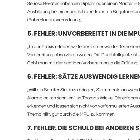
Seriöse Berater haben ein Diplom oder einen Master in
Ausbildung bei einer amtlich anerkannten Begutachtun
(Fahrerlaubnisverordnung).
5. FEHLER: UNVORBEREITET IN DIE M
„In der Praxis erleben wir leider immer wieder Teilneh
Vorbereitung absolvieren wollen. Die Durchfallquote ist
Geht man mit der richtigen Vorbereitung in die Prüfung, 
6. FEHLER: SÄTZE AUSWENDIG LERN
„Will ein Berater Sie dazu bringen, Statements auswendi
Alarmglocken schrillen“, so Thomas Wicke. Die erfahre
erkennen und lassen sich nicht von vorformulierten Au
Thema hilft, gut durch die MPU zu kommen.
7. FEHLER: DIE SCHULD BEI ANDEREN