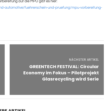
rbereitung auf die MPU gibt es hier:
nd-automotive/fuehrerschein-und-pruefung/mpu-vorbereitung-
NÄCHSTER ARTIKEL
GREENTECH FESTIVAL: Circular
Economy im Fokus – Pilotprojekt
Glasrecycling wird Serie
ERE ARTIKEL