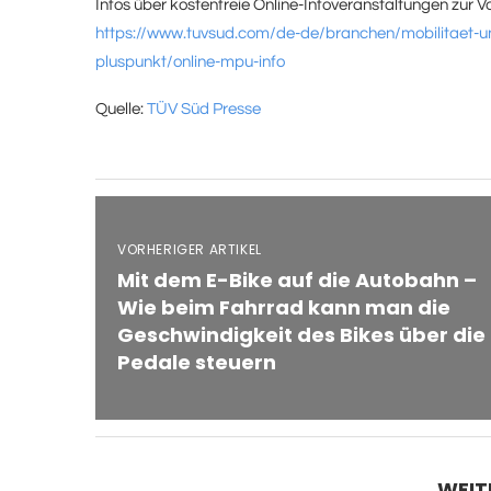
Infos über kostenfreie Online-Infoveranstaltungen zur Vo
https://www.tuvsud.com/de-de/branchen/mobilitaet-u
pluspunkt/online-mpu-info
Quelle:
TÜV Süd Presse
VORHERIGER ARTIKEL
Mit dem E-Bike auf die Autobahn –
Wie beim Fahrrad kann man die
Geschwindigkeit des Bikes über die
Pedale steuern
WEIT