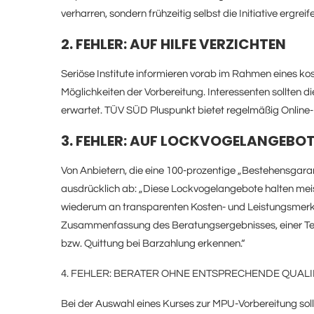
verharren, sondern frühzeitig selbst die Initiative ergre
2. FEHLER: AUF HILFE VERZICHTEN
Seriöse Institute informieren vorab im Rahmen eines ko
Möglichkeiten der Vorbereitung. Interessenten sollten 
erwartet. TÜV SÜD Pluspunkt bietet regelmäßig Online
3. FEHLER: AUF LOCKVOGELANGEBOT
Von Anbietern, die eine 100-prozentige „Bestehensgara
ausdrücklich ab: „Diese Lockvogelangebote halten meist
wiederum an transparenten Kosten- und Leistungsmerkma
Zusammenfassung des Beratungsergebnisses, einer Te
bzw. Quittung bei Barzahlung erkennen.“
4. FEHLER: BERATER OHNE ENTSPRECHENDE QUAL
Bei der Auswahl eines Kurses zur MPU-Vorbereitung sollt