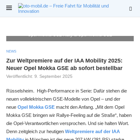
Opel Mokka GSE Rally & Opel Mokka GSE
NEWS
Zur Weltpremiere auf der IAA Mobility 2025:
Neuer Opel Mokka GSE ab sofort bestellbar
Veröffentlicht:
9. September 2025
Rüsselsheim. High-Performance in Serie: Dafür stehen die
neuen vollelektrischen GSE-Modelle von Opel – und der
neue
Opel Mokka GSE
macht den Anfang. „Mit dem Opel
Mokka GSE bringen wir Rallye-Feeling auf die Straße“, haben
die Opel-Verantwortlichen versprochen. Und sie halten Wort.
Denn zeitgleich zur heutigen
Weltpremiere auf der IAA
Mobility
in München ist der neue 207 kW (281 PS) starke