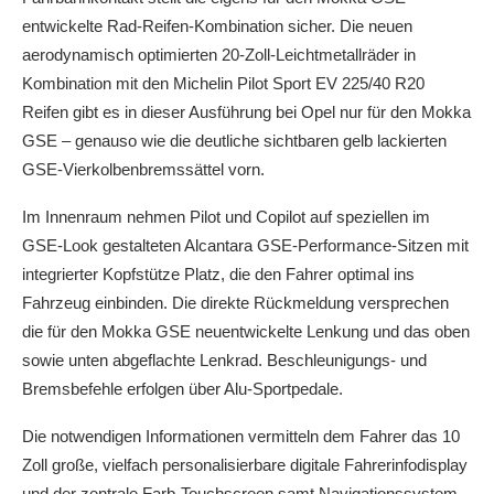
entwickelte Rad-Reifen-Kombination sicher. Die neuen
aerodynamisch optimierten 20-Zoll-Leichtmetallräder in
Kombination mit den Michelin Pilot Sport EV 225/40 R20
Reifen gibt es in dieser Ausführung bei Opel nur für den Mokka
GSE – genauso wie die deutliche sichtbaren gelb lackierten
GSE-Vierkolbenbremssättel vorn.
Im Innenraum nehmen Pilot und Copilot auf speziellen im
GSE-Look gestalteten Alcantara GSE-Performance-Sitzen mit
integrierter Kopfstütze Platz, die den Fahrer optimal ins
Fahrzeug einbinden. Die direkte Rückmeldung versprechen
die für den Mokka GSE neuentwickelte Lenkung und das oben
sowie unten abgeflachte Lenkrad. Beschleunigungs- und
Bremsbefehle erfolgen über Alu-Sportpedale.
Die notwendigen Informationen vermitteln dem Fahrer das 10
Zoll große, vielfach personalisierbare digitale Fahrerinfodisplay
und der zentrale Farb-Touchscreen samt Navigationssystem.