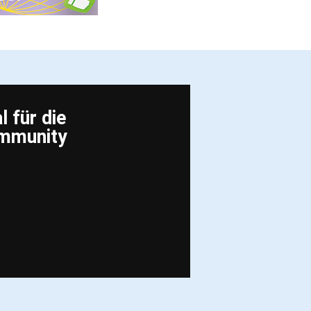
 für die
ommunity