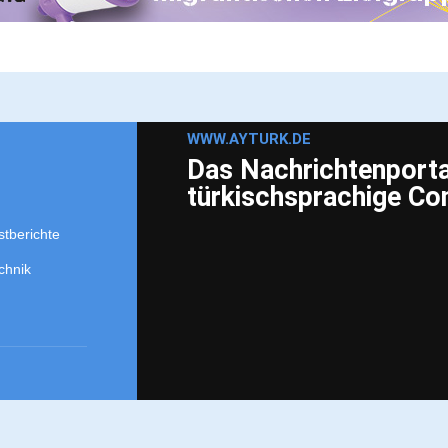
WWW.AYTURK.DE
Das Nachrichtenportal
türkischsprachige C
stberichte
chnik