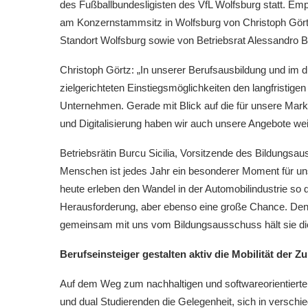
des Fußballbundesligisten des VfL Wolfsburg statt. E
am Konzernstammsitz in Wolfsburg von Christoph Gört
Standort Wolfsburg sowie von Betriebsrat Alessandro B
Christoph Görtz: „In unserer Berufsausbildung und im du
zielgerichteten Einstiegsmöglichkeiten den langfristige
Unternehmen. Gerade mit Blick auf die für unsere Mar
und Digitalisierung haben wir auch unsere Angebote weit
Betriebsrätin Burcu Sicilia, Vorsitzende des Bildungsau
Menschen ist jedes Jahr ein besonderer Moment für u
heute erleben den Wandel in der Automobilindustrie so d
Herausforderung, aber ebenso eine große Chance. Den
gemeinsam mit uns vom Bildungsausschuss hält sie di
Berufseinsteiger gestalten aktiv die Mobilität der Zu
Auf dem Weg zum nachhaltigen und softwareorientierten
und dual Studierenden die Gelegenheit, sich in verschi