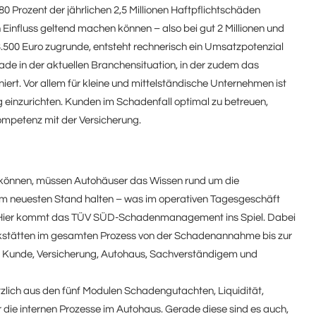
 Prozent der jährlichen 2,5 Millionen Haftpflichtschäden
 Einfluss geltend machen können – also bei gut 2 Millionen und
.500 Euro zugrunde, entsteht rechnerisch ein Umsatzpotenzial
erade in der aktuellen Branchensituation, in der zudem das
rt. Vor allem für kleine und mittelständische Unternehmen ist
 einzurichten. Kunden im Schadenfall optimal zu betreuen,
mpetenz mit der Versicherung.
 können, müssen Autohäuser das Wissen rund um die
 neuesten Stand halten – was im operativen Tagesgeschäft
st. Hier kommt das TÜV SÜD-Schadenmanagement ins Spiel. Dabei
stätten im gesamten Prozess von der Schadenannahme bis zur
 Kunde, Versicherung, Autohaus, Sachverständigem und
h aus den fünf Modulen Schadengutachten, Liquidität,
 die internen Prozesse im Autohaus. Gerade diese sind es auch,