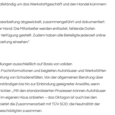
h vollständig um das Werkstattgeschäft und den Handel kümmern
ensbearbeitung abgewickelt, zusammengeführt und dokumentiert.
der Hand: Die Mitarbeiter werden entlastet, fehlende Daten
erfügung gestellt. Zudem haben alle Beteiligte jederzeit online
eitung einsehen.“
lungen ausschließlich auf Basis von validen
n Fachinformationen und begleiten Autohäuser und Werkstätten
itung von Schadensfällen. Von der allgemeinen Beratung über
tändigen bis hin zur Einbindung geeigneter Anwälte, wenn
hmickler: „Mit den standardisierten Prozessen können Autohäuser
im eigenen Haus anbieten – das Oktagon ist auch bei den
 bietet die Zusammenarbeit mit TÜV SÜD: die Neutralität der
d Geschädigten zusammen.