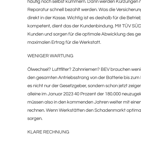
häufig noch selbst kümmern. Dann werden Kürzungen nic
Reparatur schnell bezahlt werden. Was die Versicherun
direkt in der Kasse. Wichtig ist es deshalb für die Bet
kompetent, dient das der Kundenbindung. Mit TÜV SÜD 
Kunden und sorgen für die optimale Abwicklung des g
maximalen Ertrag für die Werkstatt.
WENIGER WARTUNG
Ölwechsel? Luftfilter? Zahnriemen? BEV brauchen wenig
den gesamten Antriebsstrang von der Batterie bis zum E
es nicht nur der Gesetzgeber, sondern schon jetzt zeig
alleine im Januar 2023 40 Prozent der 180.000 neuzugel
müssen also in den kommenden Jahren weiter mit ein
rechnen. Wenn Werkstätten den Schadenmarkt optimal fü
sorgen.
KLARE RECHNUNG