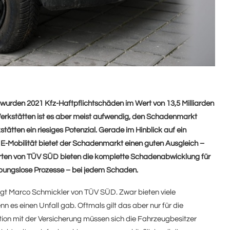
urden 2021 Kfz-Haftpflichtschäden im Wert von 13,5 Milliarden
Werkstätten ist es aber meist aufwendig, den Schadenmarkt
tätten ein riesiges Potenzial. Gerade im Hinblick auf ein
E-Mobilität bietet der Schadenmarkt einen guten Ausgleich –
perten von TÜV SÜD bieten die komplette Schadenabwicklung für
eibungslose Prozesse – bei jedem Schaden.
sagt Marco Schmickler von TÜV SÜD. Zwar bieten viele
n es einen Unfall gab. Oftmals gilt das aber nur für die
ion mit der Versicherung müssen sich die Fahrzeugbesitzer