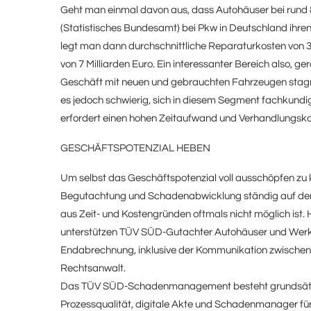
Geht man einmal davon aus, dass Autohäuser bei rund 80
(Statistisches Bundesamt) bei Pkw in Deutschland ihren
legt man dann durchschnittliche Reparaturkosten von 3
von 7 Milliarden Euro. Ein interessanter Bereich also, g
Geschäft mit neuen und gebrauchten Fahrzeugen stagnie
es jedoch schwierig, sich in diesem Segment fachkundig
erfordert einen hohen Zeitaufwand und Verhandlungsko
GESCHÄFTSPOTENZIAL HEBEN
Um selbst das Geschäftspotenzial voll ausschöpfen zu
Begutachtung und Schadenabwicklung ständig auf dem
aus Zeit- und Kostengründen oftmals nicht möglich i
unterstützen TÜV SÜD-Gutachter Autohäuser und Werk
Endabrechnung, inklusive der Kommunikation zwischen
Rechtsanwalt.
Das TÜV SÜD-Schadenmanagement besteht grundsätzlic
Prozessqualität, digitale Akte und Schadenmanager für