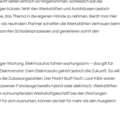
ht selten einfach so hingenommen, schließlich soll die
gen kürzen, fehlt den Werkstätten und Autohäusern jedoch
riebe, das Thema in die eigenen Hände zu nehmen. Berät man hier
als neutralem Partner schaffen die Werkstätten Vertrauen beim
esamten Schadenprozesses und generieren somit den
er Wartung. Elektroautos fahren wartungsarm – das gilt für
lektromotor. Dem Elektroauto gehört jedoch die Zukunft. So will
en die Zulassungszahlen: Der Markt läuft hoch. Laut KBA waren
assenen Fahrzeuge bereits hybrid oder elektrisch. Werkstätten
em schrumpfenden Werkstattgeschäft bei den Wartungen
r sich ausnutzen, können sie hier für mehr als den Ausgleich