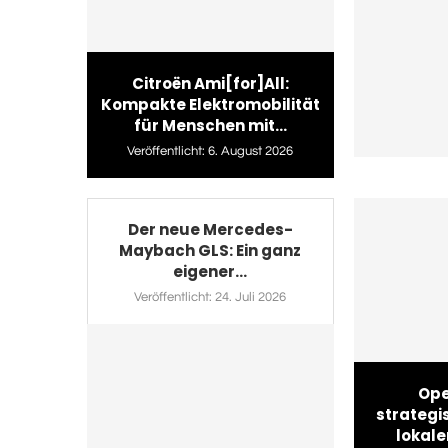
Citroën Ami[for]All:
Kompakte Elektromobilität
für Menschen mit...
Veröffentlicht:
6. August 2026
Der neue Mercedes-
Maybach GLS: Ein ganz
eigener...
Veröffentlicht:
24. Juli 2026
Ope
strategi
lokale