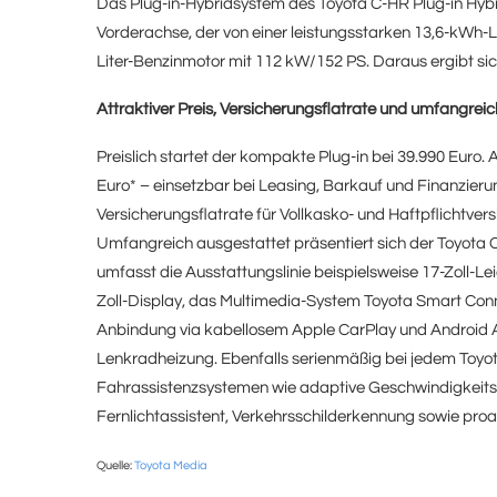
Das Plug-in-Hybridsystem des Toyota C-HR Plug-in Hyb
Vorderachse, der von einer leistungsstarken 13,6-kWh-Li
Liter-Benzinmotor mit 112 kW/152 PS. Daraus ergibt s
Attraktiver Preis, Versicherungsflatrate und umfangrei
Preislich startet der kompakte Plug-in bei 39.990 Euro
Euro* – einsetzbar bei Leasing, Barkauf und Finanzierung
Versicherungsflatrate für Vollkasko- und Haftpflichtver
Umfangreich ausgestattet präsentiert sich der Toyota C
umfasst die Ausstattungslinie beispielsweise 17-Zoll-Lei
Zoll-Display, das Multimedia-System Toyota Smart Conn
Anbindung via kabellosem Apple CarPlay und Android A
Lenkradheizung. Ebenfalls serienmäßig bei jedem Toyo
Fahrassistenzsystemen wie adaptive Geschwindigkeitsr
Fernlichtassistent, Verkehrsschilderkennung sowie proa
Quelle:
Toyota Media