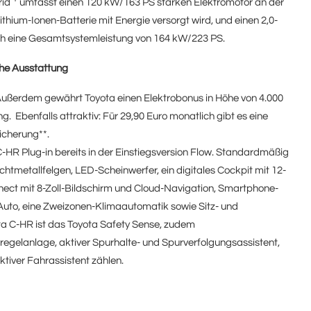
rid
umfasst einen 120 kW/163 PS starken Elektromotor an der
thium-Ionen-Batterie mit Energie versorgt wird, und einen 2,0-
ich eine Gesamtsystemleistung von 164 kW/223 PS.
che Ausstattung
. Außerdem gewährt Toyota einen Elektrobonus in Höhe von 4.000
. Ebenfalls attraktiv: Für 29,90 Euro monatlich gibt es eine
sicherung**.
-HR Plug-in bereits in der Einstiegsversion Flow. Standardmäßig
chtmetallfelgen, LED-Scheinwerfer, ein digitales Cockpit mit 12-
ect mit 8-Zoll-Bildschirm und Cloud-Navigation, Smartphone-
uto, eine Zweizonen-Klimaautomatik sowie Sitz- und
ta C-HR ist das Toyota Safety Sense, zudem
egelanlage, aktiver Spurhalte- und Spurverfolgungsassistent,
ktiver Fahrassistent zählen.