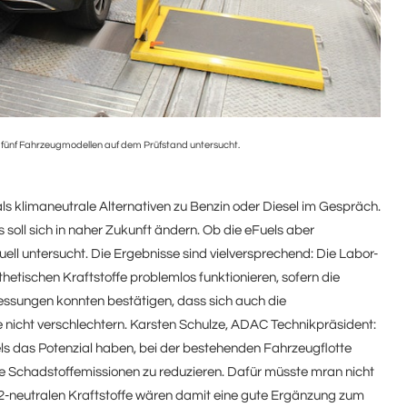
n fünf Fahrzeugmodellen auf dem Prüfstand untersucht.
als klimaneutrale Alternativen zu Benzin oder Diesel im Gespräch.
soll sich in naher Zukunft ändern. Ob die eFuels aber
ell untersucht. Die Ergebnisse sind vielversprechend: Die Labor-
etischen Kraftstoffe problemlos funktionieren, sofern die
Messungen konnten bestätigen, dass sich auch die
e nicht verschlechtern. Karsten Schulze, ADAC Technikpräsident:
ls das Potenzial haben, bei der bestehenden Fahrzeugflotte
ie Schadstoffemissionen zu reduzieren. Dafür müsste mran nicht
2-neutralen Kraftstoffe wären damit eine gute Ergänzung zum