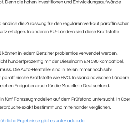
 gibt. Denn die hohen Investitionen und Entwicklungsaufwände
endlich die Zulassung für den regulären Verkauf paraffinischer
satz erfolgen. In anderen EU-Ländern sind diese Kraftstoffe
228 können in jedem Benziner problemlos verwendet werden.
nicht hundertprozentig mit der Dieselnorm EN 590 kompatibel,
muss. Die Auto-Hersteller sind in Teilen immer noch sehr
r paraffinische Kraftstoffe wie HVO. In skandinavischen Ländern
leichen Freigaben auch für die Modelle in Deutschland.
 in fünf Fahrzeugmodellen auf dem Prüfstand untersucht. In über
rbräuche exakt bestimmt und miteinander verglichen.
ührliche Ergebnisse gibt es unter adac.de.