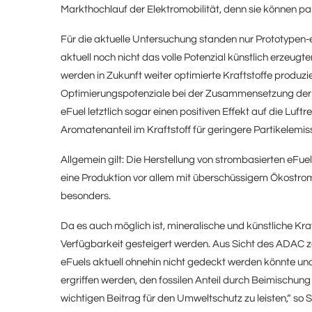
Markthochlauf der Elektromobilität, denn sie können pa
Für die aktuelle Untersuchung standen nur Prototypen-e
aktuell noch nicht das volle Potenzial künstlich erzeug
werden in Zukunft weiter optimierte Kraftstoffe produz
Optimierungspotenziale bei der Zusammensetzung der kü
eFuel letztlich sogar einen positiven Effekt auf die Luft
Aromatenanteil im Kraftstoff für geringere Partikelemi
Allgemein gilt: Die Herstellung von strombasierten eF
eine Produktion vor allem mit überschüssigem Ökostro
besonders.
Da es auch möglich ist, mineralische und künstliche Kraf
Verfügbarkeit gesteigert werden. Aus Sicht des ADAC 
eFuels aktuell ohnehin nicht gedeckt werden könnte und
ergriffen werden, den fossilen Anteil durch Beimischung 
wichtigen Beitrag für den Umweltschutz zu leisten,“ so Sc