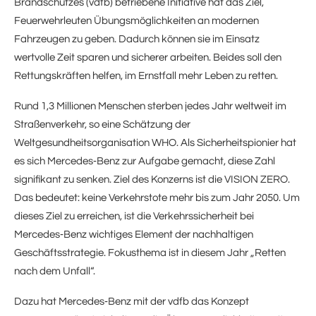
Brandschutzes (vdfb) betriebene Initiative hat das Ziel,
Feuerwehrleuten Übungsmöglichkeiten an modernen
Fahrzeugen zu geben. Dadurch können sie im Einsatz
wertvolle Zeit sparen und sicherer arbeiten. Beides soll den
Rettungskräften helfen, im Ernstfall mehr Leben zu retten.
Rund 1,3 Millionen Menschen sterben jedes Jahr weltweit im
Straßenverkehr, so eine Schätzung der
Weltgesundheitsorganisation WHO. Als Sicherheitspionier hat
es sich Mercedes‑Benz zur Aufgabe gemacht, diese Zahl
signifikant zu senken. Ziel des Konzerns ist die VISION ZERO.
Das bedeutet: keine Verkehrstote mehr bis zum Jahr 2050. Um
dieses Ziel zu erreichen, ist die Verkehrssicherheit bei
Mercedes‑Benz wichtiges Element der nachhaltigen
Geschäftsstrategie. Fokusthema ist in diesem Jahr „Retten
nach dem Unfall“.
Dazu hat Mercedes‑Benz mit der vdfb das Konzept