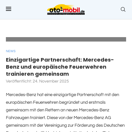
MB4Rescue ist zusammen mit der vfdb-Akademie
(Vereinigung zur Förderung des Deutschen Brandschutzes)
entwickelt worden und intensiviert den Austausch mit
Expertinnen und Experten der Feuerwehren. Indem die
Einsatzkräfte die Bergung verunfallter Personen praxisnah an
aktuellen Mercedes-Benz Modellen trainieren können, sind sie
besser auf reale Unfälle vorbereitet.
NEWS
Einzigartige Partnerschaft: Mercedes-
Benz und europäische Feuerwehren
trainieren gemeinsam
Veröffentlicht:
24. November 2025
Mercedes-Benz hat eine einzigartige Partnerschaft mit den
europäischen Feuerwehren begründet und erstmals
gemeinsam mit den Rettern an neuen Mercedes‑Benz
Fahrzeugen trainiert. Diese von der Mercedes‑Benz AG
gemeinsam mit der Vereinigung zur Förderung des Deutschen