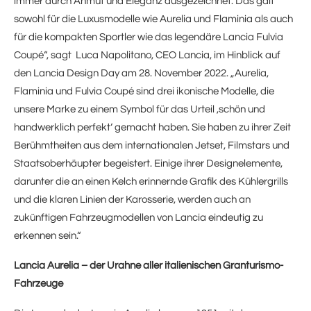
immer durch Anmut und Eleganz ausgezeichnet. Das galt
sowohl für die Luxusmodelle wie Aurelia und Flaminia als auch
für die kompakten Sportler wie das legendäre Lancia Fulvia
Coupé“, sagt Luca Napolitano, CEO Lancia, im Hinblick auf
den Lancia Design Day am 28. November 2022. „Aurelia,
Flaminia und Fulvia Coupé sind drei ikonische Modelle, die
unsere Marke zu einem Symbol für das Urteil ‚schön und
handwerklich perfekt‘ gemacht haben. Sie haben zu ihrer Zeit
Berühmtheiten aus dem internationalen Jetset, Filmstars und
Staatsoberhäupter begeistert. Einige ihrer Designelemente,
darunter die an einen Kelch erinnernde Grafik des Kühlergrills
und die klaren Linien der Karosserie, werden auch an
zukünftigen Fahrzeugmodellen von Lancia eindeutig zu
erkennen sein.“
Lancia Aurelia – der Urahne aller italienischen Granturismo-
Fahrzeuge