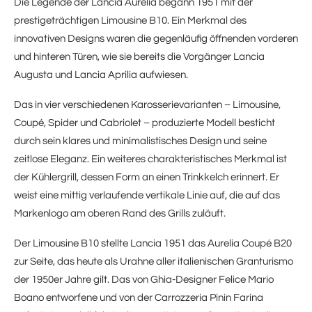
Die Legende der Lancia Aurelia begann 1951 mit der
prestigeträchtigen Limousine B10. Ein Merkmal des
innovativen Designs waren die gegenläufig öffnenden vorderen
und hinteren Türen, wie sie bereits die Vorgänger Lancia
Augusta und Lancia Aprilia aufwiesen.
Das in vier verschiedenen Karosserievarianten – Limousine,
Coupé, Spider und Cabriolet – produzierte Modell besticht
durch sein klares und minimalistisches Design und seine
zeitlose Eleganz. Ein weiteres charakteristisches Merkmal ist
der Kühlergrill, dessen Form an einen Trinkkelch erinnert. Er
weist eine mittig verlaufende vertikale Linie auf, die auf das
Markenlogo am oberen Rand des Grills zuläuft.
Der Limousine B10 stellte Lancia 1951 das Aurelia Coupé B20
zur Seite, das heute als Urahne aller italienischen Granturismo
der 1950er Jahre gilt. Das von Ghia-Designer Felice Mario
Boano entworfene und von der Carrozzeria Pinin Farina