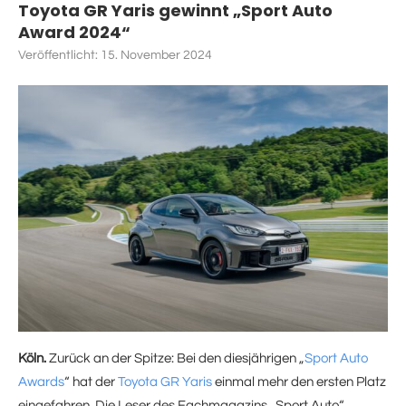
Toyota GR Yaris gewinnt „Sport Auto
Award 2024“
Veröffentlicht:
15. November 2024
Köln.
Zurück an der Spitze: Bei den diesjährigen „
Sport Auto
Awards
“ hat der
Toyota GR Yaris
einmal mehr den ersten Platz
eingefahren. Die Leser des Fachmagazins „Sport Auto“