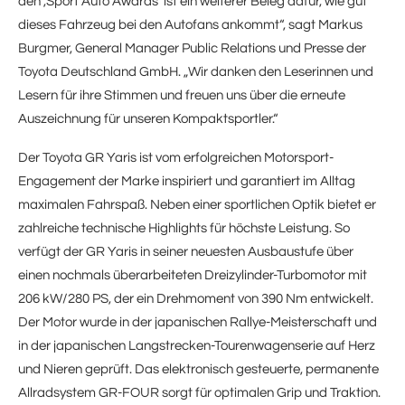
den ‚Sport Auto Awards‘ ist ein weiterer Beleg dafür, wie gut
dieses Fahrzeug bei den Autofans ankommt“, sagt Markus
Burgmer, General Manager Public Relations und Presse der
Toyota Deutschland GmbH. „Wir danken den Leserinnen und
Lesern für ihre Stimmen und freuen uns über die erneute
Auszeichnung für unseren Kompaktsportler.“
Der Toyota GR Yaris ist vom erfolgreichen Motorsport-
Engagement der Marke inspiriert und garantiert im Alltag
maximalen Fahrspaß. Neben einer sportlichen Optik bietet er
zahlreiche technische Highlights für höchste Leistung. So
verfügt der GR Yaris in seiner neuesten Ausbaustufe über
einen nochmals überarbeiteten Dreizylinder-Turbomotor mit
206 kW/280 PS, der ein Drehmoment von 390 Nm entwickelt.
Der Motor wurde in der japanischen Rallye-Meisterschaft und
in der japanischen Langstrecken-Tourenwagenserie auf Herz
und Nieren geprüft. Das elektronisch gesteuerte, permanente
Allradsystem GR-FOUR sorgt für optimalen Grip und Traktion.