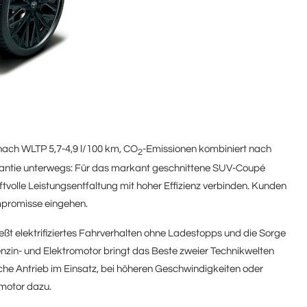
nach WLTP 5,7-4,9 l/100 km, CO
-Emissionen kombiniert nach
2
arantie unterwegs: Für das markant geschnittene SUV-Coupé
ftvolle Leistungsentfaltung mit hoher Effizienz verbinden. Kunden
mpromisse eingehen.
eßt elektrifiziertes Fahrverhalten ohne Ladestopps und die Sorge
in- und Elektromotor bringt das Beste zweier Technikwelten
che Antrieb im Einsatz, bei höheren Geschwindigkeiten oder
motor dazu.