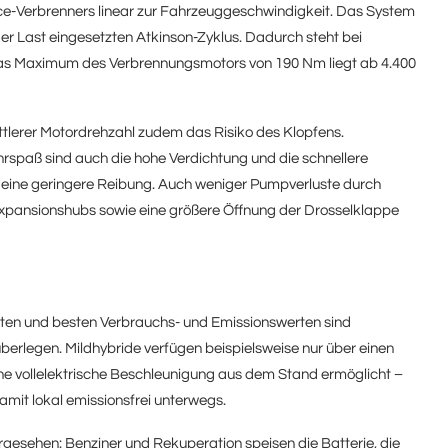
ce-Verbrenners linear zur Fahrzeuggeschwindigkeit. Das System
er Last eingesetzten Atkinson-Zyklus. Dadurch steht bei
as Maximum des Verbrennungsmotors von 190 Nm liegt ab 4.400
ttlerer Motordrehzahl zudem das Risiko des Klopfens.
ahrspaß sind auch die hohe Verdichtung und die schnellere
 eine geringere Reibung. Auch weniger Pumpverluste durch
xpansionshubs sowie eine größere Öffnung der Drosselklappe
ten und besten Verbrauchs- und Emissionswerten sind
überlegen. Mildhybride verfügen beispielsweise nur über einen
ine vollelektrische Beschleunigung aus dem Stand ermöglicht –
damit lokal emissionsfrei unterwegs.
gesehen: Benziner und Rekuperation speisen die Batterie, die