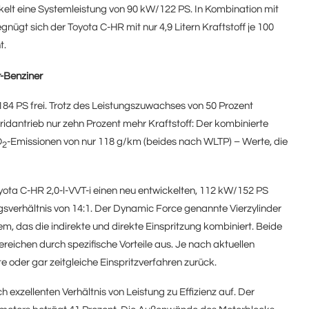
ickelt eine Systemleistung von 90 kW/122 PS. In Kombination mit
nügt sich der Toyota C-HR mit nur 4,9 Litern Kraftstoff je 100
t.
r-Benziner
84 PS frei. Trotz des Leistungszuwachses von 50 Prozent
idantrieb nur zehn Prozent mehr Kraftstoff: Der kombinierte
O
-Emissionen von nur 118 g/km (beides nach WLTP) – Werte, die
2
yota C-HR 2,0-l-VVT-i einen neu entwickelten, 112 kW/152 PS
gsverhältnis von 14:1. Der Dynamic Force genannte Vierzylinder
m, das die indirekte und direkte Einspritzung kombiniert. Beide
eichen durch spezifische Vorteile aus. Je nach aktuellen
e oder gar zeitgleiche Einspritzverfahren zurück.
exzellenten Verhältnis von Leistung zu Effizienz auf. Der