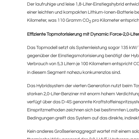
Der laufruhige und leise 1,8-Liter-Einstiegshybrid entw
einer leichten und kompakten Lithium-Ionen-Batterie beg
Kilometer, was 110 Gramm CO
pro Kilometer entsprich
2
Effiziente Topmotorisierung mit Dynamic Force-2,0-Lite
Das Topmodell setzt als Systemleistung sogar 135 kW/1
gegenüber der Einstiegsmotorisierung benötigt der Hybr
Verbrauch von 5,3 Litern je 100 Kilometern entspricht C
in diesem Segment nahezu konkurrenzlos sind.
Das Hybridsystem der vierten Generation nutzt beim To
starken 2,0-Liter-Benziner mit enorm hohem Verdichtun
verfügt über das D-4S genannte Kraftstoffeinspritzsyste
Einspritzmethoden zeichnen sich bei bestimmten Lastber
Bedingungen greift das System auf das direkte, indirekt
Kein anderes Großserienaggregat wartet mit einem solch 