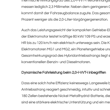
thermische Wirkungsgrad des 2,0-l-VVT-i Verbrennung
messen lediglich 2,3 Millimeter. Neben dem geringer
kommt damit der Fahrzeugbalance zugute. Das gesamte
Prozent weniger als die 2,0-Liter-Vorgängergeneration.
Auch das Leistungsgewicht der kompakten Getriebe-Elek
der Elektromotor leistet kräftige 80 kW/109 PS und e
HR bis zu 120 km/h rein elektrisch unterwegs sein. Die
Elektromotoren MG1 und MG2, ein Planetengetriebe und
Gesamtwirkungsgrad des Hybridantriebsstrangs liegt s
konventionellen Benzin- und Dieselmotoren.
Dynamische Fahrleistung beim 2,0-l-VVT-i inbegriffen
Dass eine solch hohe Effizienz keineswegs Langeweile b
Antriebsstrang reagiert geschmeidig, intuitiv und schnel
180 Zellen bestehende Nickel-Metallhydrid-Batterie, di
sind eine stärkere elektrische Unterstützung und ein m