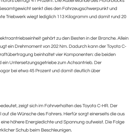
smotors beträgt 41 Prozent. Die Außenwände des Motorblocks
en Gesamtgewicht senkt dies den Fahrzeugschwerpunkt und
 Triebwerk wiegt lediglich 113 Kilogramm und damit rund 20
troantriebseinheit gehört zu den Besten in der Branche. Allein
rzeugt ein Drehmoment von 202 Nm. Dadurch kann der Toyota C-
 Kraftübertragung beinhaltet vier Komponenten: die beiden
 ein Untersetzungsgetriebe zum Achsantrieb. Der
ogar bei etwa 45 Prozent und damit deutlich über
edeutet, zeigt sich im Fahrverhalten des Toyota C-HR. Der
l auf die Wünsche des Fahrers. Hierfür sorgt einerseits die aus
e eine höhere Energiedichte und Spannung aufweist. Die Folge
erklicher Schub beim Beschleunigen.