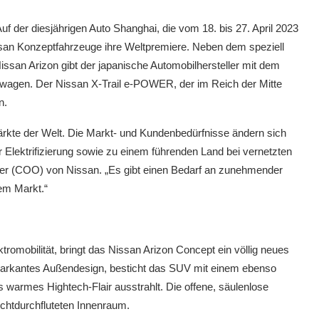
uf der diesjährigen Auto Shanghai, die vom 18. bis 27. April 2023
Nissan Konzeptfahrzeuge ihre Weltpremiere. Neben dem speziell
ssan Arizon gibt der japanische Automobilhersteller mit dem
twagen. Der Nissan X-Trail e-POWER, der im Reich der Mitte
n.
Märkte der Welt. Die Markt- und Kundenbedürfnisse ändern sich
 Elektrifizierung sowie zu einem führenden Land bei vernetzten
icer (COO) von Nissan. „Es gibt einen Bedarf an zunehmender
dem Markt.“
tromobilität, bringt das Nissan Arizon Concept ein völlig neues
n markantes Außendesign, besticht das SUV mit einem ebenso
s warmes Hightech-Flair ausstrahlt. Die offene, säulenlose
ichtdurchfluteten Innenraum.