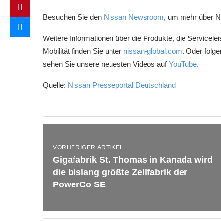
Besuchen Sie den
Nissan Newsroom
, um mehr über Ni
Weitere Informationen über die Produkte, die Servicel
Mobilität finden Sie unter
nissan-global.com
. Oder folg
sehen Sie unsere neuesten Videos auf
YouTube
.
Quelle:
Nissan Presseportal Deutschland
VORHERIGER ARTIKEL
Gigafabrik St. Thomas in Kanada wird
die bislang größte Zellfabrik der
PowerCo SE