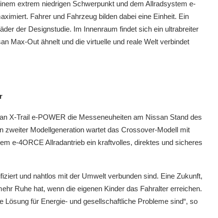
inem extrem niedrigen Schwerpunkt und dem Allradsystem e-
miert. Fahrer und Fahrzeug bilden dabei eine Einheit. Ein
der der Designstudie. Im Innenraum findet sich ein ultrabreiter
n Max-Out ähnelt und die virtuelle und reale Welt verbindet
r
issan X-Trail e-POWER die Messeneuheiten am Nissan Stand des
In zweiter Modellgeneration wartet das Crossover-Modell mit
 dem e-4ORCE Allradantrieb ein kraftvolles, direktes und sicheres
rifiziert und nahtlos mit der Umwelt verbunden sind. Eine Zukunft,
mehr Ruhe hat, wenn die eigenen Kinder das Fahralter erreichen.
ne Lösung für Energie- und gesellschaftliche Probleme sind“, so