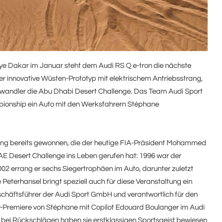
lye Dakar im Januar steht dem Audi RS Q
e-tron
die nächste
der innovative Wüsten-Prototyp mit elektrischem Antriebsstrang,
iewandler die Abu Dhabi Desert Challenge. Das Team Audi Sport
mpionship ein Auto mit den Werksfahrern Stéphane
ung bereits gewonnen, die der heutige FIA-Präsident Mohammed
 Desert Challenge ins Leben gerufen hat: 1996 war der
002 errang er sechs Siegertrophäen im Auto, darunter zuletzt
 Peterhansel bringt speziell auch für diese Veranstaltung ein
chäftsführer der Audi Sport GmbH und verantwortlich für den
ar-Premiere von Stéphane mit Copilot Edouard Boulanger im Audi
 bei Rückschlägen haben sie erstklassigen Sportsgeist bewiesen