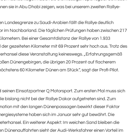
nnen sie in Abu Dhabi zeigen, was bei unserem zweiten Rallye-
en Landesgrenze zu Saudi-Arabien fällt die Rallye deutlich
vor im Nachbarland. Die täglichen Prüfungen haben zwischen 217
ilometern. Bei einer Gesamtdistanz der Rallye von 1.933
 der gezeiteten Kilometer mit 69 Prozent sehr hoch aus. Trotz des
rhansel diese Veranstaltung keineswegs. „Erfahrungsgemäß
 großen Dünengebirgen, die übrigen 20 Prozent auf flacherem
öchstens 60 Kilometer Dünen am Stück“, sagt der Profi-Pilot.
 seinen Einsatzpartner Q Motorsport. Zum ersten Mal muss sich
e bislang nicht bei der Rallye Dakar aufgetreten sind. Zum
ination mit den langen Dünenpassagen bewirkt dieser Faktor
nergiesysteme haben sich im Januar sehr gut bewährt. Die
eterhansel. Ein weiterer Aspekt: Im weichen Sand bleiben die
gen Dünenauffahrten sieht der Audi-Werksfahrer einen Vorteil im