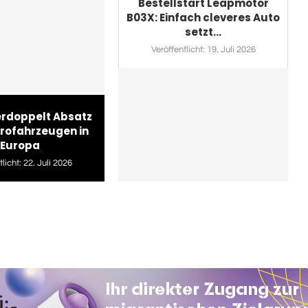
Bestellstart Leapmotor
B03X: Einfach cleveres Auto
setzt...
Veröffentlicht:
19. Juli 2026
erdoppelt Absatz
trofahrzeugen in
Europa
licht:
22. Juli 2026