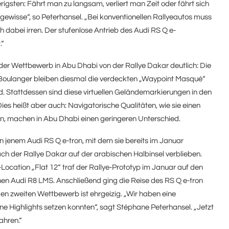
igsten: Fährt man zu langsam, verliert man Zeit oder fährt sich
Ungewisse“, so Peterhansel. „Bei konventionellen Rallyeautos muss
h dabei irren. Der stufenlose Antrieb des Audi RS Q
e-
.“
 der Wettbewerb in Abu Dhabi von der Rallye Dakar deutlich: Die
rd Boulanger bleiben diesmal die verdeckten „Waypoint Masqué“
nd. Stattdessen sind diese virtuellen Geländemarkierungen in den
ies heißt aber auch: Navigatorische Qualitäten, wie sie einen
n, machen in Abu Dhabi einen geringeren Unterschied.
in jenem Audi RS Q
e-tron
, mit dem sie bereits im Januar
h der Rallye Dakar auf der arabischen Halbinsel verblieben.
Location „Flat 12“ traf der Rallye-Prototyp im Januar auf den
nen Audi R8 LMS. Anschließend ging die Reise des RS Q
e-tron
den zweiten Wettbewerb ist ehrgeizig. „Wir haben eine
ne Highlights setzen konnten“, sagt Stéphane Peterhansel. „Jetzt
ahren.“