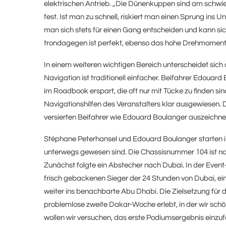
elektrischen Antrieb. „Die Dünenkuppen sind am schwier
fest. Ist man zu schnell, riskiert man einen Sprung ins 
man sich stets für einen Gang entscheiden und kann sic
tron
dagegen ist perfekt, ebenso das hohe Drehmoment
In einem weiteren wichtigen Bereich unterscheidet sich
Navigation ist traditionell einfacher. Beifahrer Edoua
im Roadbook erspart, die oft nur mit Tücke zu finden si
Navigationshilfen des Veranstalters klar ausgewiesen. D
versierten Beifahrer wie Edouard Boulanger auszeichne
Stéphane Peterhansel und Edouard Boulanger starten 
unterwegs gewesen sind. Die Chassisnummer 104 ist nac
Zunächst folgte ein Abstecher nach Dubai. In der Event-
frisch gebackenen Sieger der 24 Stunden von Dubai, ei
weiter ins benachbarte Abu Dhabi. Die Zielsetzung für 
problemlose zweite Dakar-Woche erlebt, in der wir schö
wollen wir versuchen, das erste Podiumsergebnis einzuf