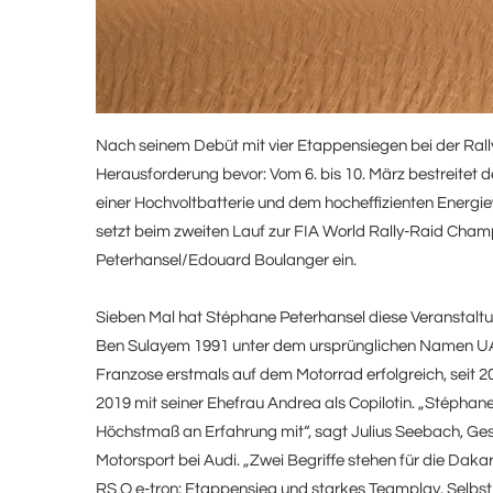
Nach seinem Debüt mit vier Etappensiegen bei der Ral
Herausforderung bevor: Vom 6. bis 10. März bestreitet 
einer Hochvoltbatterie und dem hocheffizienten Energ
setzt beim zweiten Lauf zur FIA World Rally-Raid Cha
Peterhansel/Edouard Boulanger ein.
Sieben Mal hat Stéphane Peterhansel diese Veranstalt
Ben Sulayem 1991 unter dem ursprünglichen Namen UAE
Franzose erstmals auf dem Motorrad erfolgreich, seit 2
2019 mit seiner Ehefrau Andrea als Copilotin. „Stéphane
Höchstmaß an Erfahrung mit“, sagt Julius Seebach, Ges
Motorsport bei Audi. „Zwei Begriffe stehen für die Dak
RS Q
e-tron
: Etappensieg und starkes Teamplay. Selbst