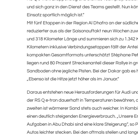
und sich ganz in den Dienst des Teams gestellt. Nun kö
Einsatz sportlich möglich ist.“
Mit fünf Etappen in der Region Al Dhafra an der südlich
reduzierter aus als der Saisonauftakt neun Wochen zu
und 318 Kilometer Länge und summieren sich zu 1.342 K
Kilometern inklusive Verbindungsetappen fällt der Anteil
kompakten Gesamtformats unterschätzt Stéphane Pete
liegen rund 80 Prozent Streckenanteil dieser Rallye in
Sandboden ohne jegliche Pisten. Bei der Dakar gab es h
„Ebenso ist die Hitze jetzt höher als im Januar.“
Daraus entstehen neue Herausforderungen für Audi und
der RS Q
e-tron
dauerhaft in Temperaturen bewähren, di
zweiten ist wärmerer Sand stets auch weicher. In Komb
einen deutlich steigenden Energieverbrauch. „Unsere E
Aufgaben in Abu Dhabi sind eine klare Steigerung“, so P
Autos leichter stecken. Bei den oftmals steilen und lan