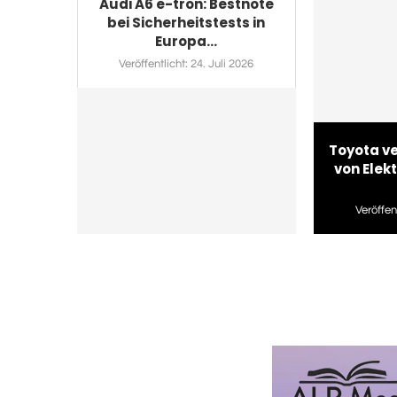
Audi A6 e-tron: Bestnote
bei Sicherheitstests in
Europa...
Veröffentlicht:
24. Juli 2026
Toyota v
von Elek
Veröffent