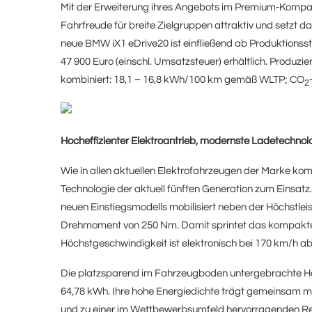
Mit der Erweiterung ihres Angebots im Premium-Komp
Fahrfreude für breite Zielgruppen attraktiv und setzt da
neue BMW iX1 eDrive20 ist einfließend ab Produktions
47 900 Euro (einschl. Umsatzsteuer) erhältlich. Produz
kombiniert: 18,1 – 16,8 kWh/100 km gemäß WLTP; CO
2
Hocheffizienter Elektroantrieb, modernste Ladetechnol
Wie in allen aktuellen Elektrofahrzeugen der Marke k
Technologie der aktuell fünften Generation zum Einsatz.
neuen Einstiegsmodells mobilisiert neben der Höchstl
Drehmoment von 250 Nm. Damit sprintet das kompakte S
Höchstgeschwindigkeit ist elektronisch bei 170 km/h ab
Die platzsparend im Fahrzeugboden untergebrachte Hoc
64,78 kWh. Ihre hohe Energiedichte trägt gemeinsam m
und zu einer im Wettbewerbsumfeld hervorragenden Re