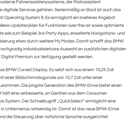
oderne Fahrerassistenzsysteme, der Parkassistent
e digitale Services gehören. Serienmäßig an Bord ist auch das
 Operating System 9. Es ermöglicht ein breiteres Angebot
ellere Updatezyklen für Funktionen over-the-air sowie optimierte
ste wie zum Beispiel 3rd-Party-Apps, erweiterte Navigations- und
alisierung etwa durch weitere My Modes. Damit schafft das BMW
ochgradig individualisierbare Auswahl an zusätzlichen digitalen
igital Premium zur Verfügung gestellt werden.
as BMW Curved Display. Es setzt sich aus einem 10,25 Zoll
t einer Bildschirmdiagonale von 10,7 Zoll unter einer
sammen. Die jüngste Generation des BMW iDrive bietet einen
it hält eine verbesserte, an Geräten aus dem Consumer-
das System. Der Schnellzugriff „QuickSelect“ ermöglicht eine
 in Untermenüs notwendig ist. Damit ist das neue BMW iDrive
nd die Steuerung über natürliche Sprache ausgerichtet.