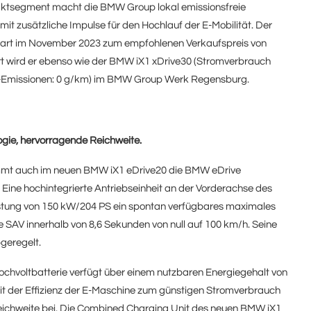
aktsegment macht die BMW Group lokal emissionsfreie
mit zusätzliche Impulse für den Hochlauf der E-Mobilität. Der
start im November 2023 zum empfohlenen Verkaufspreis von
iert wird er ebenso wie der BMW iX1 xDrive30 (Stromverbrauch
-Emissionen: 0 g/km) im BMW Group Werk Regensburg.
ogie, hervorragende Reichweite.
ommt auch im neuen BMW iX1 eDrive20 die BMW eDrive
 Eine hochintegrierte Antriebseinheit an der Vorderachse des
eistung von 150 kW/204 PS ein spontan verfügbares maximales
AV innerhalb von 8,6 Sekunden von null auf 100 km/h. Seine
geregelt.
hvoltbatterie verfügt über einem nutzbaren Energiegehalt von
it der Effizienz der E-Maschine zum günstigen Stromverbrauch
ichweite bei. Die Combined Charging Unit des neuen BMW iX1