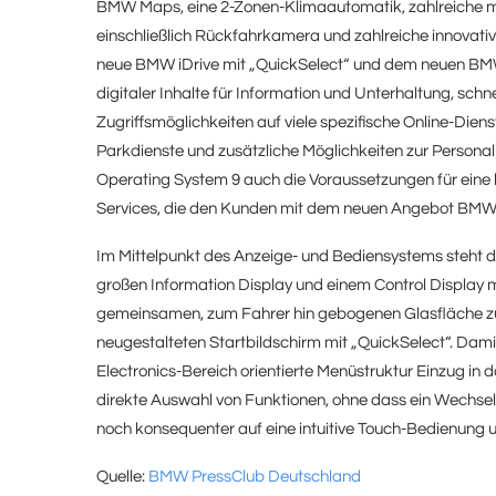
BMW Maps, eine 2-Zonen-Klimaautomatik, zahlreiche m
einschließlich Rückfahrkamera und zahlreiche innovativ
neue BMW iDrive mit „QuickSelect“ und dem neuen BMW
digitaler Inhalte für Information und Unterhaltung, schn
Zugriffsmöglichkeiten auf viele spezifische Online-Dien
Parkdienste und zusätzliche Möglichkeiten zur Person
Operating System 9 auch die Voraussetzungen für eine h
Services, die den Kunden mit dem neuen Angebot BMW D
Im Mittelpunkt des Anzeige- und Bediensystems steht d
großen Information Display und einem Control Display mi
gemeinsamen, zum Fahrer hin gebogenen Glasfläche zu
neugestalteten Startbildschirm mit „QuickSelect“. Dam
Electronics-Bereich orientierte Menüstruktur Einzug in 
direkte Auswahl von Funktionen, ohne dass ein Wechsel
noch konsequenter auf eine intuitive Touch-Bedienung u
Quelle:
BMW PressClub Deutschland